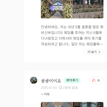
+1
이걸 커피 없이 먹는게 너무너무 아쉬웠
도 밥은 꼭 맛있는 곳에서 결혼해야지 하고
다. 두 번째는 과일이 껍질 째 나온다. 키
생각했었는데 DMC타워웨딩 뷔페는 평이
위가 동그랗게 잘린 채로 나와서 엄마가 이
좋아서 꽤나 기대가 됐었다. 일단 한바퀴
걸 껍질까지 같이 먹으라는 건가 하고 먹어
둘러보니 뷔페의 구성이 좋았고 핑거푸드
봤는데 못 먹겠다면서 뱉으셨는데 직원한
로 부르스게타나 샌드위치, 치즈 같은 것
안녕하세요. 저는 내년 6월 결혼을 앞둔 예
테 물어보니 웃으면서 원래 껍질 째 드시는
들도 준비가 되어 있어서 괜찮아 보였음!
비신부입니다!! 웨딩홀 투어는 지난 6월에
거에요. 라고 대답했다. 살면서 키위 껍질
그리고 바로 초밥 코너로 한번 가봤는데 여
다녀왔었고 이제서야 웨딩홀 계약 후기를
째 먹는다는 소리 처음 들어봐서 당황.. 그
기는 초밥이 굉장히 신선해서 맛있었다! 냉
작성하려고 합니다. 일단 저는 웨딩홀에
렇다고 키위가 반씩 잘려서 수저로 퍼먹는
동으로 쓰는 곳도 많은데 여기는 퀄리티를
대한 로망은 없었지만 밝은홀이였으면 좋
더 보기
형태도 아니고 대단히 먹기 곤란하고 불편
위해서인지 바로바로 초밥을 만들어서 몇
겠다라는 생각이 있어서 밝은홀을 보고 있
했다. 손으로 뜯어보려고 했는데 잘 뜯어
번이나 가져다 먹었음. 그 바로 옆에 회 코
었고 다이렉트 조경희실장님을 통해서 D
지지도 않음.. 우리집은 하하 호호 커피 뭐
너도 신선한 회가 있어서 동생이 가장 만족
MC타워웨딩을 추천받아서 다녀왔습니다.
아쉬운데 어쩔 수 없지 하시면서 1층에 있
했는데 특히 맨 오른쪽에 있는 광어가 진짜
저희는 사실 예식을 내년 3~5월로 생각하
는 투썸 가서 커피 따로 먹었다. 디엠씨 웨
맛있었고 소스도 일반 간장이 아니라 참기
고 있었는데 막상 6월에 웨딩홀 투어를 가
굥굥이이요
0
계약후기
딩홀 연회장 시식을 해본 결과 음식 가지수
름이 살짝 들어가 있어서 진짜 광어 무한으
보니 이미 거의 6월까지도 대부분 웨딩홀
2025-07-03
218명 읽음
가 많고 맛은 있었다. 연회장도 웨딩홀 1팀
로 먹게 됐다. 한식 종류도 빼놓을 수 없는
이 마감되었더라구요,,,? 그래서 차라리
+ 카페
당 1개씩 사용할 수 있도록 분리되어 있어
데 어르신들을 위한 한식 반찬 종류가 생각
그럼 남아있는 날짜들중에 가장 빠른 6월
서 내 손님만 챙길 수 있는 그런 구조였다.
보다 다양해서 마음에 들었다.? 각종 장류
을 하자고 했었고 웨딩홀 투어 당일 DMC
커피가 없는 점은 아쉬웠지만, 내가 커피
부터 시작해서 나물과 반찬이 있었는데 나