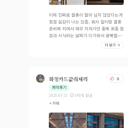
실패했다. 아무래도 10시 30분이면 연회
장 첫 음식이기 때문에 음식의 신선도와 따
뜻한 온도 유지가 잘 되어 있어서 전체적으
이제 진짜로 결혼이 얼마 남지 않았다는게
로 맛은 만족스러웠다. DMC타워웨딩 연
점점 실감이 나는 요즘. 회사 일이랑 결혼
회장 시식 할 때 식사를 다 마친 후에는 입
준비에 치여서 매우 지쳐가던 중에 최종 점
장할 때 받은 설문지에 아쉬운 점과 좋았던
검과 시식하는 날짜가 다가와서 광복절에
점을 작성해서 제출하면 된다. 엄마는 도
맞춰 예식장에 다녀왔답니당. 결혼 전 시
더 보기
가니탕이 제일 맛있었다고 했고 나는 회 종
식의 경우 6명 까지 가능하다고 했는데 양
류가 맛있었다. 가자미찜도 있었는데 시어
가 부모님 일정을 맞추기 어려워 꽤나 독특
머니는 이게 맛있다고 하셨다. 디엠씨 웨
한 조합인 내 동생과 이모와 함께 다녀왔는
딩홀 연회장 식사 괜찮다는 이야기 많이 들
데요. 처음 예식장 투어를 돌았을 때 보다
었었고 나도 하객으로 왔을 때 음식 괜찮네
훨씬 넓고 쾌적해진 느낌인데, 전체적으로
화정카드값줘체리
0
라는 생각을 했었기 때문에 다 맛있어서 더
식장과 식당을 모두 리모델링 해서 깔끔하
계약후기
못 먹는게 너무 아쉬웠다. 그래도 몇 가지
고 화사해서 무척이나 마음에 들었어요.?
2025-07-21
195명 읽음
단점은 있는데 첫 번째는 커피가 없다. 엄
이전에는 조금 칙칙한 느낌이었다면 지금
+ 카페
마가 식사 끝나고 커피 마시고 싶은데~ 해
은 엄청 잘 정돈된 느낌이랄까? 딱 어머님
서 직원한테 물어보니 연회장 밖의 커피숍
아버님이 좋아하실 뷔페 모습이라서 굿! 아
을 이용해야 한다는 말을 들었다. 디저트
무래도 다들 결혼식에 다녀오면 가장 많이
도 떡이랑 빵이랑 마카롱이랑 잔뜩 있는데
하는 얘기가 밥이 어땠는지였기 때문에 나