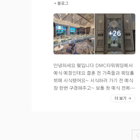
+ 블로그
서 먹는 재미가 있었달까요? 그 다음으로
체홀 추천드립니다!
이 좋았어요. 겨울에도 이대로 꾸며 져 있
는 디저트 코너! DMC타워웨딩의 디저트
을 지 궁금했어요 곧 예직 전이라 포토테이
도 열심히 제가 한번 먹어봤는데, 일단 케
블도 꾸며져있었어요. 포토테이블은 조금
이크 종류가 정말 많았고 일반적인 결혼식
어두운 느낌이라 작은 사진들은 눈길이 잘
+26
뷔페 퀄리티 보다는 좀 더 좋은 퀄리티였던
안가더라구요ㅠㅠ 홀 꽃장식은 화이트 생
것 같아요. 거기다가 과일은 정말 엄청 신
화+조합 이였는데 고급지고 예뻤어요!! 음
선해서 후식으로 얘기하면서 먹기에 딱 좋
악을 직접 편집하고 싶어서 버진로드를 한
더라구요! 아 그리고 술 좋아하시는 분들을
번 걸어봤는데 30초 정도면 끝났어요! 본
위한 술 코너도 물론 있었는데, 소주 코너
식때는 조금 더 천천히 걸어야 겠다 생각했
안녕하세요 혲입니다 DMC타워웨딩에서
바로 옆에 맥주 기계가 있어서 원하는 만큼
어요 이제 대망의 뷔페 시식을 하러 가볼까
예식 예정인데요 결혼 전 가족들과 웨딩홀
맥주를 뽑아서 마실 수 있도록 되어 있더라
용 여름이라 그런 지 물회가 정말 맛있었
뷔페 시식했어요~ 시식하러 가기 전 예식
구요~! 음료도 원하는 만큼 마실 수 있도
고, 스테이크는 정말 부드러웠어요! 역시
장 한번 구경해주고~ 보통 첫 예식 전에
록 되어 있어서 굉장히 만족스러운 시식이
뷔페맛집 이라는 소문이 사실이였어요 그
시식이라 일찍 가야하는데 제가 예약한 날
더 보기
었답니다:) 이제 진짜 결혼식 까지 얼마 남
리고 소주도 종류별로 비치 되어 있었구요
은 첫 예식이 오후라서 11:50에 시식을 할
지 않았다는 사실이 또 다시 실감나버린 저
ㅎㅎ 그냥 쓱 가져다 먹으면 되는 시스템
수 있었어용 예식장 음식은 꽤 다양한 편이
였구요.. 그래도 다행히 뷔페가 너무너무
이라 좋아들 하실 것 같았어요 한가지 아쉬
었는데요 DMC 타워웨딩 후기 찾아봤을
맛있어서 다들 좋아하겠다 싶더라구요 헤
웠던 점은 커피머신이 연회장 밖에 위치하
때에 음식이 괜찮은 편이라고 해서 정했거
헤.?
였고 반입이 불가했어요 커피는 나가서 마
든요 종류도 다양하고 맛도 괜찮았어요 특