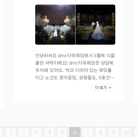
들어 플래너님께 제일 먼저 상담을 잡아달
좋았어요. 솔직히 꽃장식은 엄청 화려한
그래도 꽃이 많아서 보기 괜찮습니다 펠리
라 말씀드린 곳이다!? 우리는 이렇게 제일
편은 아님 ㅎ 그치만 깔끔한 걸 선호해서
체홀의 가장 큰 매력 포인트는 하늘에 있는
먼저 픽했던 웨딩홀을 첫 투어로 다녀오고
저는 ㄱㅊ았어요 홀에 일찍 도착하면 있는
창과 양쪽 통창으로 들어오는 챠르르르한
+1
그날 바로 당일 계약까지 완료하고 왔다 D
예비신부대기실! 여기도 마찬가지로 깔끔
햇살이라고 생각해요? 정말 다행스럽게도
MC타워웨딩 투어 전에 웨딩홀 담당 플래
해서 좋았어요. 4층 펠리체홀은 2025년도
결혼식날 날씨가 좋아서 푸른 하늘과 햇살
너님이 우리가 상담 잡아달라한 곳이 여기
5월에 새로 재단장한 홀이어서 깔끔하단
이 가득할 때 예식을 올렸어요 버진로드 입
뿐이어서 다른 곳은 더 돌고싶은 곳 없냐고
점이 큰 장점! 여기가 펠리체홀 찐 신부 대
구에도 큰 꽃 기둥이 있어서 예쁘고 100%
우리보다도 더 걱정하셨는데 다행히 남자
기실! 층고 높고 샹들리에 예쁘고 꽃 장식
생화는 아니지만 조화와 생화 비율이 적절
안녕하세요 dmc타워웨딩에서 3월에 식을
친구와 나의 의견도 잘맞았고 생각보다 더
까지 딱 제 취향이었어요. ㅎㅎ 깔끔하게
해서 이질감없고, 조화롭게 잘 어울리더라
올린 새댁이에요! dmc타워웨딩은 상암에
맘에 들어서 그대로 계약 끝! ?아쉬운 점은
화장실도 되어 있다는 사실~!? 지금은 꺼
구요 테이블마다 생화가 있어서 예식장 내
위치해 있어요. 역과 이어져 있는 웨딩홀
DMC타워웨딩의 경우 80분 간격 예식이
져있는 화면이지만 실제 예식 때는 저기에
에 생화 향기가 가득한 것도 좋았다는 하객
이고 노선도 경의중앙, 공항철도, 6호선 3
기에 90분 예식 간격인 다른 웨딩홀들보다
신랑, 신부 사진을 걸어줍니다. 저는 투어
분들의 후기도 많이 들었어요!! 양 옆에 있
개의 노선이 다녀서 지방에서 오는 하객분
더 보기
시간상으로 타이트할까봐 걱정이 된다 그
일주일 전 디엠씨타워웨딩을 워크인으로
는 통창으로는 나무가 보여서 예뻐요 유리
들도 편하게 오실 수 있는 곳이라 생각해
리고 홀의 꽃장식이 개인적으로는 투어날
와봤어서 실제 예식 중일 때를 봐서 투어
창이 투명하기보단 파란 편이라서 호불호
선택했어요. 저희는 하객도 많았기에 홀이
찍어온 사진처럼 화이트그리너리톤이 좋
때도 편안히 볼 수 있었어요. 미리 워크인
가 갈리긴 하는데 저는 거슬리진 않았어요
넓었어야했는데 그랜드볼룸홀은 정말 웅
은데 이 부분은 지정이 안된다고 한다 매주
가보는 것 추천..! 실제 예식 때 느낌 알 수
저는 예식 전에는 커튼을 열어두고 예식을
장해서 하객을 모두 수용할 수 있는 곳이었
랜덤이기에 파스텔톤 꽃이 섞일 수도 있다
있어요. 꽃장식은 대부분 생화였고 향기가
시작하는 타이밍에는 양쪽 통창 흰색 커튼
어요 저희는 오후 3시 30분 예식이라서 1
고,, 이 부분은 내가 어찌할 수 없으니 예식
너무 좋았어요 ㅠㅠ 화이트 + 핑크 꽃 너
을 쳐달라고 했어요! 커튼은 챠르르 흰커튼
시간 반 전인 2시에 예식장에 도착했어요
1
2
3
4
5
6
7
8
9
10
날 가봐야 안다 헣ㅓ헝 3월 식이라 아직 시
무 제 취향인 것,, 직원분이 실제 예식 때처
과 암막커튼 선택 가능해요 (커튼 열고 닫
지하주차장 2층에 신랑신부 주차공간이 따