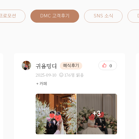
 프로모션
DMC 고객후기
SNS 소식
귀욤밍디
0
예식후기
2025-09-10
176명 읽음
+ 카페
+3