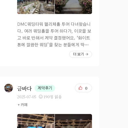
원 느낌으로도 식을 올릴 수 있어요! 왼쪽
거라 웬만한 주말 점심시간대는 다~ 아직
이 금손 신부님께 구매한 영상이고 오른쪽
남아있었고 우리가 원하는 날짜와 시간으
은 제가 따로 구매한 디즈니 영상입니다.
로 고르면 됬었다 3개의 홀이 있는데 처음
스크린이 생각보다 커서 뒤에 계신 하객분
에는 밝은홀할지 어두운홀 할지도 결정을
DMC웨딩타워 펠리체홀 투어 다녀왔습니
들에게도 좋은 화질로 감상하실 수 있겠더
못했었다 그런데 실제로 홀을 보고 나니 그
다. 여러 웨딩홀을 투어 하다가, 이곳을 보
라고요. 저는 야외분위기를 내고 싶어서
랜드볼룸, 라피네홀을 봤을때는 음~ 이러
고 바로 반해서 계약 결정했어요. ‘화이트
스크린으로만 식을 진행하려고 하는데, 취
고 그냥 아무런 느낌이 없었는데 4층 펠리
톤에 깔끔한 웨딩’을 찾는 분들에게 딱이
향에 따라 선택하실 수 있어요. 천장은 이
체홀을 보고 나니 실물이 너무 너무 예뻤다
라는 느낌이었어요. 일단 입장하자마자 로
더 보기
렇게 오픈형인데, 사진찍을 떄는 닫을 수
오빠랑 나랑 동시에 보고 바로 반함..! 진
비가 넓고 깔끔해서 하객 맞이하기에 부담
있어요! 비가 올 때는 비가 오는대로 운치
짜 사진보다 실물이 훨씬 예쁜데 사진빨이
없을 것 같았고, 위치도 DMC역에서 도보
가 있을 것 같아요. 제일 중요한 신부대기
안받는거 같네 ㅠㅠ 커튼은 맘대로 열고
로 바로 앞에 위치해 교통 편의성도 만족스
실 입니다. 남편한테 테스트용 사진 찍어
닫고 할 수 있다 견적도 첨에는 생각했던거
러웠습니다. ? 펠리체홀은 천장이 높고 기
달라고 했는데 얼굴 그림자지는 거 없이 예
보다 좀 비싸다고 생각했지만 대체공휴일
둥이 없어 개방감이 뛰어나고, 자연광이
금바다
0
계약후기
쁘게 사진 촬영되더라고요~ 친구들도 앉
전날 예식으로 하니 생각보다 가격 메리트
잘 들어와 전체적으로 따뜻하고 환한 분위
2025-07-05
190명 읽음
아서 기다리기 좋을 정도로 쇼파는 넉넉해
가 좋아서 일요일 점심시간대 예식으로 결
기였습니다. 커튼으로 창문을 가리고 입장
+ 카페
요_! 그리고, 신부대기실에는 다과랑 음료
정!! 교통도 디지털미티어시티(6호선, 공
했다가 이쁜 타이밍에 커튼을 열면서 뭔가
가 준비되어 있어서 신부친구분들은 함께
항철도) 출구랑 바로 연결되어있고 주차도
연출하면 좋을거같았습니다. 버진로드도
대기하고 있기 좋겠더라고요. *** 신설이
널널하고 연회장도 2개 있는데 현재 확장
생각보다 훨씬 예쁘고 은은한 고급스러움
다보니 신부화장실도 짱 좋고, 락커룸과
공사중이라 그점도 괜찮았다 후기들 보면
이 있었어요. 신부대기실도 독립적이면서