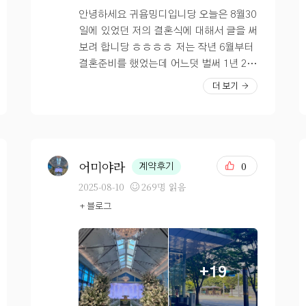
안녕하세요 귀욤밍디입니당 오늘은 8월30
일에 있었던 저의 결혼식에 대해서 글을 써
보려 합니당 ㅎㅎㅎㅎ 저는 작년 6월부터
결혼준비를 했었는데 어느덧 벌써 1년 2개
월이 후딱 가버렸네요 신기합니다 ㅎㅎㅎ
더 보기
ㅎㅎ 결혼식날 언제오나!~~~ 했는데 오
네요ㅎㅎㅎㅎㅎ ?제가 선택한 메이크업
부터 드레스, 식장까지!! 다 좋았어요 메이
크업은 멥시에서 했는데, 깔끔하고 연예인
들도 많이 오는 메이크업 샵이고 화장이 안
어미야라
0
계약후기
떠요!!! 드레스는 디아일에서 했는데, 잔잔
2025-08-10
269명 읽음
비즈, 화려한것, 독특한것 레이스 실크까
+ 블로그
지 다양했으요 식장 DMC타워웨딩홀에서
했는데 정말 음식도 주차도 홀까지 좋았다
고 다들 칭찬이 자자했어요~~ 전문사회자
분도 좋았고, 이모님도 좋았고, 플래너님
+19
도 잘만나서 좋았어요~~ 결혼식 당일날
비가 왔었는데, 딱 제 식전에 멈췄어요 ㅠ