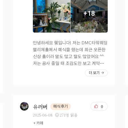
과 같은 건물에 있는 곳을 원했다. (웬만하
아마 여기서 하지 않을까 생각합니다. 여
면!) 어른들의 동선은 무조건 편해야한다
기는 혼주 대기실! 굉장히 넓직하죠? 정신
+18
고 생각하던 1인. 그리고 헤메샵은 연계되
없는 예식 준비중에 잠깐이라도 부모님들
어 있어도 한복까지 연계된 곳은 잘 없던데
께서 편안히 쉬실 수 있을 것 같아서 안심
DMC타워웨딩의 경우 혼주 한복까지 같은
됐어요. 2층 그랜드볼룸홀 2층 그랜드볼룸
건물에 있어 식이 끝난 후 바로 반납이 가
홀 신부대기실 무난하고 깔끔하고 예뻤어
능하다는 점이 큰 메리트로 느껴졌다 투어
요. 대신 신부대기실이 좀 공개되어있는
안녕하세요 혲입니다! 저는 DMC타워웨딩
날 직접 찍은 사진 입니다 :) DMC타워웨
편이라 저처럼 I 성향 신부에게는 부담될
펠리체홀에서 예식을 했는데 최근 오픈한
딩 2층 그랜드볼룸홀 * 어두운홀 * 나는
수 있어요. ^^ 들여다보는 사람들 모두 눈
신상 홀이라 말도 많고 탈도 많았어요 ^^
처음엔 당연히(?) 어두운홀이지! 라고 생
마주칠 수 있는 구조,, 신부대기실 안쪽에
저는 공사 중일 때 조감도만 보고 계약했었
각했다가 웨딩홀을 이곳저곳 찾다보니 밝
화장실이 있어서 화장실 자주 가는 저로서
는데, 공사가 끝난 후 조감도와 다른 부분
더 보기
은 홀도 꽤 매력있고 이뻐서 어떤 홀이든
는 안심됐어요. 굉장히 웅장하고 예뻤던 2
들이 있어서 그래도 DMC타워웨딩에서 의
직접 봤을 때 내 눈에 이쁘면 된다로 바뀌
층 그랜드볼룸홀! 생각보다 예뻐서 맘에 들
견을 듣고 계속 수정하며 조금씩 나아졌더
었었다 ㅋㅋ 그런데 남자친구는 밝은 홀보
었어요. 그치만 4층 펠리체홀이 더 맘에 들
라구요! 결과적으로 저는 대만족이었습니
다는 어두운 홀을 더 선호하는 거 같았고
어서 2층 그랜드볼룸홀은 아쉽지만 BYE?
당~ DMC타워웨딩 펠리체홀 본식후기 남
~? (말하다 보면 느껴짐ㅎ.ㅎ) 내가 무조
1층에는 요렇게 연주대가 있어서 예식이
길게요 포토테이블은 큰 액자를 놓는 이젤
유러버
0
예식후기
건 밝은 홀 해야해! 라는 입장이 아니었기
있는 날에는 바이올린 3중주 연주를 계속
1개, 작은 사진을 넣을 수 있는 액자 5개가
2025-06-08
271명 읽음
에 기존처럼 어두운 홀 위주로 찾게되었고
해주더라구요. 4층 펠리체홀 깔끔한 펠리
있어요 액자 프레임이 깔끔한 편이라 좋았
+ 카페
DMC타워 그랜드볼룸홀 후기를 보고 맘에
체홀 포토테이블 :) 생화 장식도 가득해서
고 테이블 디자인은 조금 구린 편이지만...