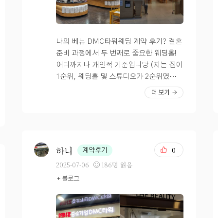
요~ 지금도 충분히 풍성합니다 밝고, 넓
고, 훤~ 해요 착석은 237석 이래요. 저희
는 보증 하객이 아주 적어 홀이 비어 보일
까 봐 걱정되지만 띄엄 띄엄 앉으면 괜찮을
나의 베뉴 DMC타워웨딩 계약 후기? 결혼
거라 하셨습니다… 사회자도 포함, 피아노
준비 과정에서 두 번째로 중요한 웨딩홀!
4중주?도 포함, 식전영상, 대절버스 주차
어디까지나 개인적 기준입니당 (저는 집이
및 진행요원 안내 등등 여러가지로 서비스
1순위, 웨딩홀 및 스튜디오가 2순위였어
가 좋아요. 연회장도 밝은색 타일로 바꾸
요) 남자친구와 나의 상황을 정리해본 결
더 보기
는 중이라는데 밝아지니 훨씬 좋네요!! 전
과 우리가 원하는 웨딩홀의 조건은 이러했
에는 구내식당 분위기였다는 후기를 봤는
다 웨딩홀 투어날 직접 찍은 사진입니다 :)
데 완전 좋아졌어요~ 120여 가지 음식으
8월 중 리뉴얼이 끝날 예정으로 좀 더 모던
로 좀 더 맛있게 바뀐다고 하니 기대가 됩
한 모습으로 바뀔 예정! * 밥은 무조건 평
니다. 연회장은 지하1층이지만 엘베이터
타 이상 * 하객들이 귀한 시간내어 우리 둘
하니
0
계약후기
가 8대나 있어 괜찮을듯 합니다. 여러 가지
을 위해 오시는데 밥은 무조건 후기가 좋은
2025-07-06
186명 읽음
비교했을 때 (위치, 밥, 등등) 저에게 최선
곳으로 찾자하여 웨딩홀 식사 후기 검색
+ 블로그
이었어요. 개인적인 욕심을 빼고 보면 웨
+동생이 직접 하객으로 !! 방문했었던 후기
딩에 필요한 여러 가지가 잘 갖춰져있는 곳
를 종합 ㅎㅎ 참고로 우연찮게도 동생 친
이라고 생각합니다. 처음 계약한 웨딩홀은
구가 최근에 식을 올린 곳이어서 따끈따끈
후기를 남길 마음이 안 생기더라니… 웨딩
한 찐후기를 들을 수 있었다 ! 그리고 동생