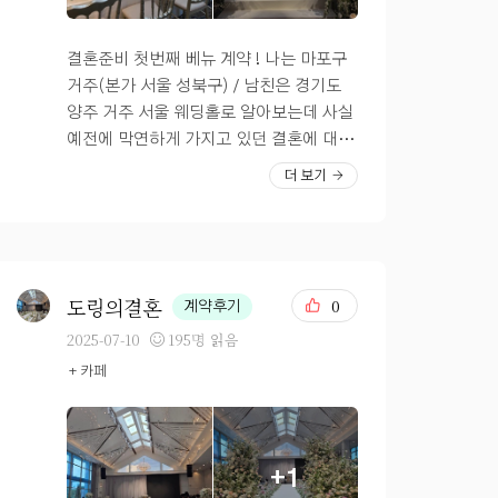
는데요. 꽃들이 웅장한 화려한 홀입니다!
평소 밝은 홀을 좋아하는지라, 저에게 딱
부합하는 컨셉이에요 ㅇ_ㅇ 옆에 통창이
결혼준비 첫번째 베뉴 계약 ! 나는 마포구
있는데요. 저는 이 통창때문에 계약했었어
거주(본가 서울 성북구) / 남친은 경기도
요. 비 안 오면 미니 정원이 보이고 싶었거
양주 거주 서울 웨딩홀로 알아보는데 사실
든요. 비가 오면 하얀색이나 회색빛 커튼
예전에 막연하게 가지고 있던 결혼에 대한
을 치고 식을 올릴 수 있어요. 버진로드 옆
로망을 생각해보면 야외웨딩이나 하우스
더 보기
에 꽃과 함께 버진로드를 마주보는 좌석이
웨딩을 꿈꿨었다... ㅎ 그리고 드디어 DM
있어요. 혼주석은 이렇게 되어있는데요.
C타워웨딩 상담날!!! 우리는 일요일 10시
심플해서 더 좋았고, 저기 앉아서 영상테
상담이었고 나는 마포구청역 근처에 살기
스트 해보니 부모님들에게 영상도 잘 보이
때문에 웨딩홀이랑 넘 가까웠다 ㅎㅎ DM
고, 무대까지 멀지 않아서 좋았어요 사회
C타워웨딩 서울특별시 마포구 성암로 189
도링의결혼
0
계약후기
자 석에서 봤을 때의 모습이에요. 네모 테
중소기업디엠씨타워 2층 2층으로 가면 상
2025-07-10
195명 읽음
이블 / 동그라미 테이블 / 일자테이블 적절
담실 여러개가 있고 친절하게 안내해주셨
+ 카페
하게 섞여있어서 혼자 오시는 분 / 단체로
다 먼저 직원분이 홀이랑 시설 투어를 해주
오시는 분 적절하게 골라 앉으실 수 있어
시면서 안내를 해주시고 상담실로 돌아와
요.? 펠리체홀은 영상공구가 진행되고 있
서 상담실장님이 희망일자/ 시간대 / 보증
어요. 금손 신부님들이 아주 예쁜 영상들
인원/을 물어보시고 견적을 보여주셨다 우
+1
을 만들어주셔서 무대를 열지 않고 야외 정
선 우리는 1년 1개월정도 전에 상담을 간