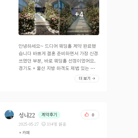
돌아오겠습니다_!
싶은 생각도 들더라구요~ 그래서 어두운
홀 생각하시는 분이라면 DMC타워웨딩 투
+4
어 해보시길추천해요! 계약을 한데 있어서
가장 큰 이유는 솔직히 교통 주차였습니
다. 건물이 큰 만큼 지하주차장이 넓게 빠
져있고, 주차도 2시간까지 무료더라구요!
그리고 혹여 주차장이 꽉차더라도 옆 건물
안녕하세요~ 드디어 웨딩홀 계약 완료했
(걸어서 2분거리) 지하주차장도 사용이 가
습니다 바쁘게 결혼 준비하면서 가장 신경
능한 상황이다보니 주차로 욕먹을(?)일은
쓰였던 부분, 바로 웨딩홀 선정이었어요.
없겠다 싶었습니다. 공항철도쪽으로 지하
경기도 + 울산 지방 하객도 제법 있는 편이
철역 내부와 연결된 점도 마음에 들었어요!
라 위치, 교통, 식사, 홀 분위기, 예산까지
더 보기
우리모두 하객해봐서 역이랑 멀면 뚜벅이
고려해야 할 게 너무 많았거든요 그래서 처
들은 쉽지않다는걸^^;; 알고있으니까요
음엔 진짜 어디부터 알아봐야 할지 막막했
ㅎㅎ? 그리고 또 너무 중요한 밥!! DMC타
는데… 드디어! DMC타워웨딩 펠리체홀
워웨딩은 연회장이 이쁘진않습니다. 사실
로 최종 결정하고 당일 계약까지 완료했습
너무 투박한데요 그래도 뷔페 후기가 워낙
니다! 사실 DMC타워웨딩은 처음부터 위
성니22
0
계약후기
상타치더라구요. 저는 계속 입장바꿔서 내
시리스트에 있던 곳은 아니었어요. 오히려
2025-05-27
334명 읽음
가 하객일때 연회장 이쁜게 중요했나? 맛
SNS나 웨딩카페에서 보던 유명 웨딩홀들
+ 카페
이 중요했지. 이런 생각을 하면서 결정하
위주로 투어를 계획했었거든요. 그런데 어