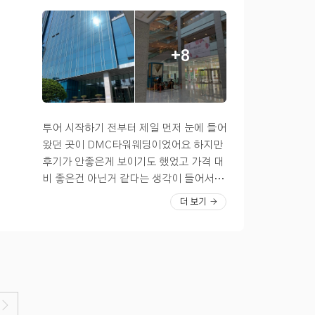
게되었어요 ㅎㅎ 교통 주차 밥 이 3박자가
느 날 우연히 플래너님이 추천해주셔서,
최우선으로 중요하다! 싶은 분들은 dmc타
가볍게 투어라도 해보자~ 하고 방문했다
워웨딩 알아보시길 추천합니다. 전 당일계
가 실물 보고 완전 반해서 바로 계약하게
+8
약 후회 하지 않아요~~!!
됐답니다! 1. 교통 진짜 최고! 지방 하객까
지 배려한 접근성 제가 이곳을 선택한 가장
큰 이유 중 하나는 압도적인 교통 편의성이
에요. 경의중앙선 / 공항철도 / 6호선 총 3
개 노선 이용 가능 서울역에서 단 2정거장
투어 시작하기 전부터 제일 먼저 눈에 들어
거리! → KTX 이용하는 지방 하객도 오기
왔던 곳이 DMC타워웨딩이었어요 하지만
편해요 DMC역과 실내 연결되어 있어, 비
후기가 안좋은게 보이기도 했었고 가격 대
오는 날이나 여름/겨울에도 외부 이동 필
비 좋은건 아닌거 같다는 생각이 들어서 배
요 없음! 하객 입장에서 ‘가는 길’이 복잡하
제했었다가 다른 곳들 쭉 돌아보니 자꾸 D
더 보기
면 기억에 남는 건 예식이 아니라 고생한
MC에 미련이 남더라구요 하지만 상담 예
길 뿐이잖아요ㅠ 이 부분은 부모님도 정말
약이 쉽지 않아서 거의 2주를 기다리게 되
만족하셨어요! 2. 펠리체홀 분위기 = 제가
었는데 어쩌다 보니 제일 마지막 상담으로
딱 원하던 하우스 웨딩홀 웨딩홀 분위기 정
가게 되었고 상담받고 나서 이제 더 다른데
말 중요하죠! 저는 어두운 분위기보다는 밝
볼 필요가 없겠다는 생각이 들어서 고민 크
고 따뜻한, 햇살 잘 드는 느낌을 원했어요.
게 안하고 당일 계약하게 되었습니다!? 투
펠리체홀은 하우스 웨딩처럼 자연광도 잘
어하다 보니 저희는 지방 하객이 많아 주차