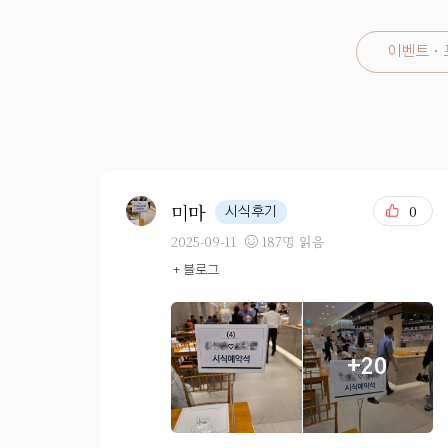
이벤트 ·
미마
0
시식후기
2025-09-11
187명 읽음
+ 블로그
+20