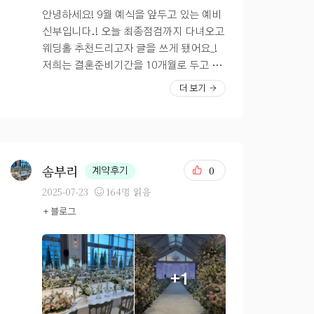
안녕하세요! 9월 예식을 앞두고 있는 예비
신부입니다.! 오늘 최종점검까지 다녀오고
웨딩홀 추천드리고자 글을 쓰게 됐어요_!
저희는 결혼준비기간을 10개월로 두고 진
행을 했었던 것 같아요~! 일단 저희 커플
더 보기
은 고양시 사람인데 일산 식장은 거기서 거
기이고, ㄷㅌㄹㅅ는 10번 찍었을 정도로
많이 가본 곳이라 피하기로 했어요 그래서
어디 식장으로 알아볼까 하다 발산과 DM
C 쪽으로 투어를 다녀오게 됐습니다. 마
솜부리
0
계약후기
곡, 발산, DMC는 워낙 지인분들이 많이
2025-07-23
164명 읽음
하셨지만 저희 부부의 우선순위는 대중교
+ 블로그
통이 편리한 곳 밥이 맛있는 곳 우선순위였
어요. 그러다, DMC 펠리체홀이 신설홀이
었고, 평소 야외 웨딩도 꿈꿔왔던지라 조
감도 보고 바로 계약했었습니다. DMC 타
+1
워웨딩 펠리체홀은, 이번년도에 신설된만
큼 많은 부분이 점차적으로 개선되고 있었