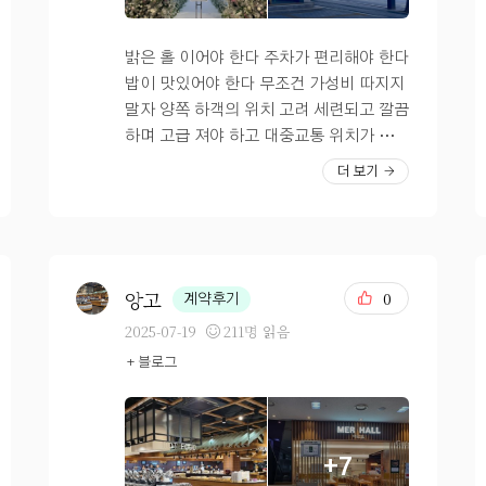
ㅠㅠ 정말 다행이었던 날이었어요~~? 웨
딩홀의 사진사 분들도 좋았고 너무많이 웃
어서 얼굴에 경련이 났었어요 ㅋㅋㅋㅋㅋ
밝은 홀 이어야 한다 주차가 편리해야 한다
ㅋㅋ 이렇게 해서 저의 결혼식이 끝났고,
밥이 맛있어야 한다 무조건 가성비 따지지
만족 스러웠습니당 모두 감사합니다
말자 양쪽 하객의 위치 고려 세련되고 깔끔
하며 고급 져야 하고 대중교통 위치가 좋아
야 하면서 홀 내 동선이 편리해야 하고 식
더 보기
진행 시간도 넉넉해야 하는 등…… 저에게
모든 걸 만족시키는 곳은 없고 많은 것을
타협한 후기 남깁니다. 전철역과 연결되어
있어요. 사무실이 많은 동네라 주말엔 차
도 없다네요 주차도 아주 좋아요. 500대라
앙고
0
계약후기
했나… 1000대라 했나… 4층 펠리체홀은
2025-07-19
211명 읽음
올해 초 새로 지은 곳이라 아주 깔끔하고,
+ 블로그
부대시설이 잘 되어있습니다. 한복 집도
있고~ 혼주 대기실도 있고~ 수유실도 있
어요~ 지금은 연회장 공사 중이라 예식이
없어 꽃 장식이 빠져있습니다. 전반적으로
+7
조화에 생화가 좀 추가 추가 된다고 하는데