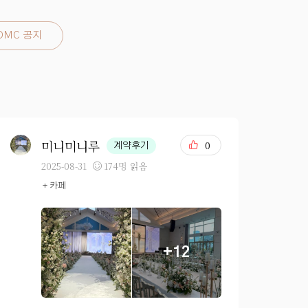
DMC 공지
미니미니루
0
계약후기
2025-08-31
174명 읽음
+ 카페
+12