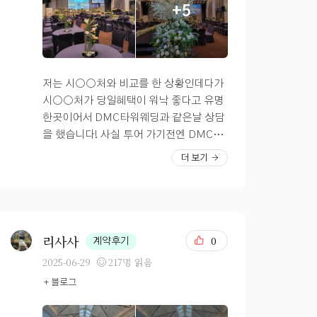
+5
혼주 대기실도 짱 좋아요**** ***펠리체
밥도 맛있다함!! 그리고 각 홀마다 개별 로
아늑한 느낌이라 예식 전 대기하기에 불편
홀은, 새로 생긴 혼주대기실을 무조건 사
비가 있어서 좋았고 신부대기실, 홀 모두
함 없어 보였고요. 동선도 비교적 단순해
용하는지라 부모님도 만족해하셨어요***
층고가 높고 개방감이 뛰어났다 (홀 층고
서 하객들이 헷갈릴 일도 없을 듯했어요. ?
*? 최근에 DMC 타워 웨딩에 뷔페홀 하나
는 11M라고 들음) 아직 내년 5월까지 시
연회장은 한 층 아래에 위치해 있고, 음식
가 추가됐어요. 저도 DMC 타워 웨딩홀은
간이 많이 남았으니 더더 예뻐졌으면....
은 뷔페 스타일로 구성돼 있는데 구성도 다
저는 시○○처와 비교를 한 상황인데다가
여러번 와봤지만 여기 홀은 못 와봐서 너무
양하고 맛에 대한 후기도 좋아서 기대가 됐
시○○처가 당일혜택이 워낙 좋다고 유명
기대되더라고요. 최근 신설된 만큼 깔끔해
습니다. ? 상담해주신 플래너님도 매우 친
한곳이어서 DMC타워웨딩과 같은날 상담
졌고, 기존 연회장도 리모델링해서 음식
절하고 현실적인 설명을 해주셔서, 투어
을 했습니다! 사실 투어 가기전엔 DMC타
받아가시는 동선이 편리해졌습니다. 주류
가본 입장에서 궁금했던 점들이 대부분 해
워웨딩이 총 단가가 더 비쌀거라고 예상을
더 보기
도 생맥주, 소주 다양하게 있고요 음식으
소됐어요. 무엇보다도 예식 간격이 넉넉해
했는데요, 이게 웬걸 생각보다 당일 혜택
로는 DMC 타워 웨딩 깔 수 없어요..ㅋㅋ
서 겹치는 하객 없이 여유 있는 진행이 가
도 괜찮고 조건이 나쁘지 않더라구요~! 우
스테이크, 회, 갈비찜, 국수 등등 진짜 맛
능하다는 게 큰 장점이었고, 대관료나 식
선 대관료 할인도 생각보다 많이 되었구요!
없는 음식은 없었답니다. (실제로 제가 하
대도 서울 시내 기준으로는 꽤 합리적이었
저희가 날을 잡은게 내년 6월중 길일로 뽑
객으로 다녀왔을때도 늘 맛있게 먹고 왔어
습니다. 실속과 안정감 있는 웨딩을 원하
히는 날이라서 사실 많이 비싸거나 예약이
리사사
0
계약후기
요)? *** 연회장은 그날 랜덤배정이라고
신다면 펠리체홀 충분히 고려해볼 만한 곳
어려울것까지 예상하고 갔는데 식대나 대
2025-06-29
217명 읽음
합니다*** 저처럼, 고양시에 거주하시거
이에요. 실물 보니 생각보다 훨씬 만족스
관료 당일혜택이 나쁘지 않았습니다. 그리
+ 블로그
나 상암 근처로 식장 알아보시는 분들에게
러웠습니다.
고 어쩌면 여기 밝은 신상홀이 생기면서 그
는 펠리체홀 추천드려요! 조만간 식 후기로
랜드 볼룸 홀을 조금더 할인해준거려나?