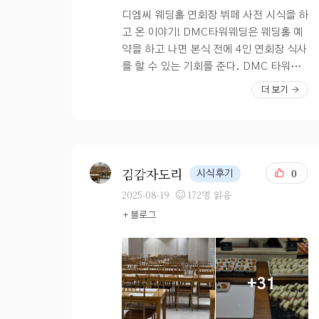
디엠씨 웨딩홀 연회장 뷔페 사전 시식을 하
고 온 이야기! DMC타워웨딩은 웨딩홀 예
약을 하고 나면 본식 전에 4인 연회장 식사
를 할 수 있는 기회를 준다. DMC 타워웨
딩은 연회장이 총 2개로 나뉘어져 있고 사
더 보기
전 시식은 무조건 오전 10시 30분으로 시
간이 고정되어 있다. 우리는 신랑, 신부,
친정엄마, 시어머니, 아가씨 이렇게 5명이
방문했는데 인원 추가 요금은 2층 웨딩홀
계산실에서 8만원 추가 요금을 내면 먹을
김감자도리
0
시식후기
수 있다. 연회장에 입장했더니 이렇게 신
2025-08-19
172명 읽음
랑 신부 이름으로 예약석을 표시해놓은 테
+ 블로그
이블로 안내 받을 수 있었다. 10시 30분이
지만 다이어트 중이었던 예비 신부는 배가
너무 고팠다. ?바로 접시 꽉 채워서 첫 스
타트 시작해버리기 한식, 양식, 중식, 일
+31
식, 디저트 음식 종류가 너무 많아서 하나
씩 다 먹어보고 싶었는데 배가 너무 불러서