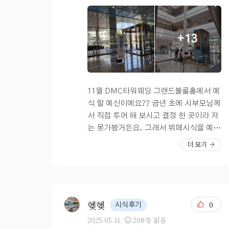
터 훈제오리와 닭구이, 소고기, 돼지고기
순간 아 여기다,,, 내 베뉴다,, 라는 느낌적
보자! 하고 다녀왔어요 ㅋㅋ 이동이 편하
구이 까지 다양하게 준비가 되어 있었는데
인 느낌^^,, 이후 다른 웨딩홀들을 돌아다
고 상담사님도 차분하신 분을 배정 받아서
요! 저는 특히 LA 갈비와 닭구이가 완전 제
녀봤지만 제 눈에 들어오지 않았습니다.
홀투어 하는 동안 긴장할 거 없이 편하게
+13
스타일이었어요! 닭구이가 겉바속촉 하면
(이건 예랑이도 의견이 동일했어요!) 정말
상담받고 왔네요 계약도 dmc타워웨딩홀
서 부드러운게 딱 제 입맛에 맞더라구요~
높은층고 와 웅장 그 자체인 홀느낌. 그리
로 했는데 자세한건 계약후기로 풀어볼게
그리고 제가 제일 많이 먹은 새우튀김ㅋㅋ
고 신부대기실도 깔끔 그자체. DMC타워
요? 신상 홀인 펠리체체홀로 계약했고, 밝
ㅋㅋㅋ 원래도 새우를 제일 좋아하는데 이
웨딩은 홀마다 각 층을 사용하는 분리예식
은홀입니다 전에 나와있던 조감도 때문에
렇게 바로 앞에서 튀겨주니까 진짜 너무 맛
이라는점도 너무 좋았어요. 다만, 한가지
이슈가 많던걸로 아는데 제가 가서 봤을 때
11월 DMC타워웨딩 그랜드볼룸홀에서 예
있는거 있죠ㅠ 다른 튀김도 종류가 다양했
아쉬운게 있다면 다른 웨딩홀들을 갔을때
는 크게 거슬리는거 없이 좋았어요 홀이 야
식 할 예신이에요?? 금년 초에 시부모님께
는데 저는 새우튀김 한 종류만 엄청 가져다
는 연회장 혼주석이 따로 분리되어있더라
외느낌도 나고 층고도 적당하더라구요 옛
서 직접 투어 해 보시고 결정 한 곳이라 저
가 먹은거 같아요ㅋㅋ 그 외에 양식이랑
구요(방으로 따로) 연회장이 좀 올드한 느
날부터 샹들리에를 되게 좋아했는데 홀 안
는 못가봤거든요. 그래서 뷔페시식을 예약
중식 코너도 있었는데 다 너무 맛있어서 그
낌이 나는건 사실이지만 8월이후에 리모델
에 있는 샹들리에가 너무 예쁘게 반짝여서
하면서 투어도 같이 했답니다? 우선 접근
더 보기
런지 인기가 많더라구요~! 저는 원래 뷔페
링한다면 더 괜찮아지지않을까 생각듭니
사진으로 담아봤는데 실물이 안 담기네요
성, 뷔페가 맛있다는 평이 많더라구요! 평
피자 잘 안먹는데 여기는 피자도 맛도리여
다!!! 밝은홀 찾으시는 예신님들 DMC타워
ㅜㅜ 포토테이블은 액자를 준비 안 할시에
일에는 회사 건물이여서 주차도 잘 되어있
서 두세번 정도 가져다 먹었고 중식도 너무
웨딩 펠리체홀 강추합니다 :)
저런식으로 꾸며 둔다고 하셨던 거 같아요
다고 해요 입구는 이렇게 깔끔한 대리석 건
간이 쎄지 않고 딱 적당해서 맛있더라구요
연회장도 넓고 음식도 너무 다양해서 투어
물로 되어있고, 그랜드볼룸홀은 2층에 위
~! 국 종류도 여러개 라서 국 없으면 밥 못
하는데 많이 힘들었어요 앉아서 먹어버리
치 해 있었어요. 2층 홀 반대편에는 ATM
혲혲
0
시식후기
드시는 저희 할무니도 딱 좋아할 것 같더라
고 싶은 마음뿐 ㅋㅋ 지치셨나요? (네)?
기계가 4대나 있어서 놀랬어요?? 그랜드
2025-05-11
208명 읽음
구요. 스프나 죽도 종류가 여러개라 골라
밝은 홀 원하시는 분들은 dmc웨딩홀 펠리
볼룸홀 앞에 대기실 푸릇하고 너무 개방감