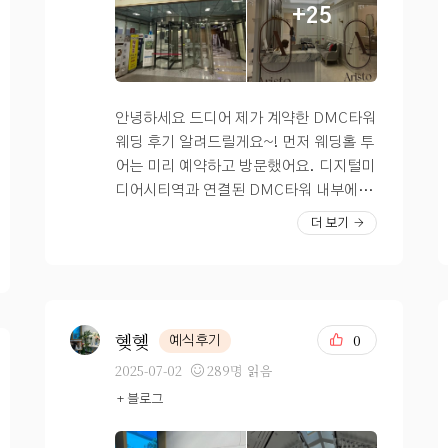
+25
홀을 바꾸라는 암시의 꿈도 꾸더라니… 디
친구의 지인들 역시 꽤 많이 식을 올린 곳
엠씨 펠리체가 운명이려나 봅니다
이었다고 함 ㅋㅋ 그만큼 어느정도는 보장
된 느낌이라 다행이었다. 웨딩홀 투어날
가던 길에 직접 찍은 사진과 웨딩홀 홈페이
지에서 캡처한 위치 안내문 입니당 :) * 교
안녕하세요 드디어 제가 계약한 DMC타워
통/주차 편리 * 6호선, 경의중앙, 공항철도
웨딩 후기 알려드릴게요~! 먼저 웨딩홀 투
연결 8번 출구와 연결되어 바로 건물 진입
어는 미리 예약하고 방문했어요. 디지털미
가능 우린 지방에서 오시는 친인척분들이
디어시티역과 연결된 DMC타워 내부에 있
꽤 계시기에 교통 및 주차 역시 중요한 부
는 웨딩홀이에요. 교통이 워낙 좋아서 대
더 보기
분이었다. 그리고 서울 거주하는 오랜 나
중교통으로 오는 하객 분들도 편히 접근할
의 친구들, 지인들 역시 찾아오기 편하도
수 있었어요. 디엠씨역에 내려서 dmc 타
록 역근처 도보 5분 내 또는 역 연결 되는
워 안으로 들어가면 됩니다~ "DMC타워
곳을 찾고싶었다. 하지만 도봉노원강북에
웨딩" 서울 마포구 성암로 189 중소기업디
분포 되어있는 내 친구들에겐 멀긴 멀다
엠씨타워 2층 주차 가능 교통 좋고 밥 맛있
혲혲
0
예식후기
ㅠㅠ 미안하고 미리 고마워 웨딩홀 투어날
는 작은 육각형홀 상담실 내부 차 종류도
2025-07-02
289명 읽음
직접 찍은 사진입니당:) * 혼주 한복 및 헤
내어주셔서 편안히 상담했어요.ㅎㅎ? 내
+ 블로그
메 연계 (가람한복, 아리스토) * 혼주 헤어
부에 전문 뷰티샵도 있어서 혼주 헤어메이
메이크업의 경우 홀과 연계된 곳, 웨딩홀
크업도 따로 예약하면 가능했어요 ! 저희도