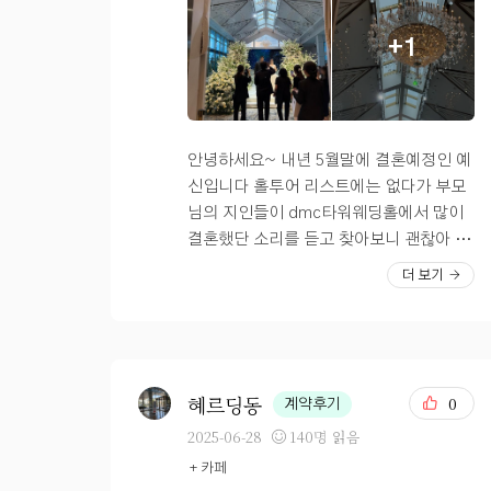
타워웨딩을 가장 먼저 갔었는데 바로 계약
를 좋아하지 않다보니 웨딩홀 고르는 기준
는 특히 저 간장새우가 너무나도 별미였다
을 하게 되었습니다. 일단 예비남편과 웨
+1
에 이런 부분을 신경쓰지 못한 게 좀 아쉬
>< 새우가 신선해서 비린맛 전혀 하나도
딩홀을 고를때 가장 중요하게 생각했던게
웠다. DMC 타워웨딩이 예식장 위치, 주
없었고 통통 쫄깃한게 완전 내 스타일었
3개 1.교통,주차 2.밥 3.예산 이였습니다.
차, 음식, 가격 다 좋은데 진짜 단 하나의
음. DMC타워웨딩 뷔페에는 국수도 무려
DMC타워웨딩은 일단 DMC역에서 바로
단점이 바로 커피가 없음이 될 줄이야.. 이
4종류가 있었는데 가장 기본적인 모밀과
이어져 있어서 위치상으로 너무나 좋았고,
글을 보는 사람들은 꼭 참고해서 웨딩홀을
잔치국수 부터 시작해서 즉석에서 만들어
자차로 오시는 분들도 주말에 1000대 이상
안녕하세요~ 내년 5월말에 결혼예정인 예
고르면 좋을 것 같다!? 내돈내산 상암 DC
주는 쌀국수와 물회 까지 준비가 되어 있었
수용 가능해서 1번 조건에 아주 적합했습
신입니다 홀투어 리스트에는 없다가 부모
M 타워웨딩 연회장 시식 후기 끝!
는데요! 같이 간 이모께서 어른들은 잔치
니다. 또한 주변 지인들이 DMC타워웨딩
님의 지인들이 dmc타워웨딩홀에서 많이
날에 꼭 국수를 드시니까 먹어보라고 하셔
을 꽤나 많이 다녀왔었는데 밥이 맛있다고
결혼했단 소리를 듣고 찾아보니 괜찮아 보
서 저도 한번 먹어봤는데 역시나 너무 맛있
하더라구요. 그리고 3번 예산... 다들 돈,,
여서 가장 먼저 들린 곳입니다 여기도 예랑
더 보기
더라구요 >< 회 코너 옆쪽으로는 이렇게
도 중요하잖아요?ㅠㅠ 펠리체홀이 생긴지
이랑 저랑 한번에 올 수 있는 코스여서 지
딤섬과 해산물 찜이 준비되어 있었는데,
얼마 안되었고 사실 대관료 자체는 저희 예
하철로 편하게 왔답니다 지하철출구랑 이
딤섬은 촉촉 쫀득한게 너무 맛있었고 해산
산보다는 높았습니다. 그래도 일요일 첫
어져 있어서 날씨가 안 좋은 날에도 하객들
물도 따뜻하니 비린내 없이 맛있더라구요.
예식이여서 식대에서 조금 단가를 낮춰서
이 오기에 참 좋더라구요 제가 봐왔던 웨딩
?특히 동생이 새우를 먹어보더니 꽤나 맛
결국에는 펠리체홀로 계약하게 되었습니
홀 중에서 여기가 가장 정상가 기준 견적이
혜르딩동
0
계약후기
있다고 몇번을 가져다가 먹는걸 보니까 저
다. 다른 홀들도 봤었는데 저는 유독 펠리
높게 나와서(타 웨딩어플로 금액확인) 이
2025-06-28
140명 읽음
절로 흐뭇해졌답니다. 그리고 대망의 DM
체홀이 눈에 들어오더라구요. 워낙에도 밝
걸 봐야 하나 말아야 하나 고민을 엄청 했
+ 카페
C타워웨딩 뷔페 그릴 코너인데 LA갈비 부
은홀을 선호했었고, 딱 펠리체홀 들어가는
었는데 보는덴 돈 안 든단 생각에 일단 가