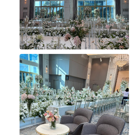
타워웨딩 중에 최종적으로 dmc 타워웨딩 펠리체홀을 계약
ㅜ 진짜 로즈로사 최고 그리고 2부드레스도 지정 혜택으로
했다! ​ 우리가 찾던 웨딩홀 기준 1. 밝은 홀 2. 교통 3. 맛있
진행했는데 원래는 한복하려다가 2부 드레스 피팅하고 맘
는 밥 요 세가지를 완벽하게 충족시킨 펠리체홀 💞 ​ 셀럽앤
더 보기
에들어서 입었는데 인사드릴때 이쁘다고 칭찬 많이해주셧
어셈은 생각보다 견적은 굉장히 괜찮게 받았었는데.. 애매
어요! 언제 또 드레스를 입어보겟어하고 맘에드는거 입엇
한 밝은 홀 + 포토 테이블, 조명 색 등등 자잘하게 걸리는
0
후기가 도움이 되었나요?
는데 완전 대만족입니당 ㅎㅎ ​ 아쉬운점은 어쩔수 없이 있
것들이 있어서 패스하구.. ​ Dmc 타워웨딩은 이전에 주말
을 수밖에 없지만 만족스러웠던 점이 더 크기때문에 열심
에 방문했을 때도 주차하기 어렵지 않았고 지하철역에서
히 1년 준비한만큼 후련하고 즐거웠습니다!! ​ 정말 본식 당
바로 연결되는 게 진짜 최고.. 상담실에서 반복 재생되던
일에는 호로록하고 당사자들은 정신없이 지나가요! 본식
영상을 보는데 펠리체홀이 넘 예뻐서 두근두근거려따 .. 펠
굥굥이이요
전까지 열심히 힘내서 준비하시고 당일엔 다들 즐기세요!!
예식후기
리체홀은 층고가 높고 채광이 잘 들어오도록 개조한 곳이
결혼 축하드립니다 !!
2026-07-27
32명 읽음
+ 카페
라 그런지 홀, 로비가 있는 4층 에스컬레이터를 오를 때부
터 갑자기 확 밝아진다..! 로비도 진짜 넓어서 하객 붐빌 일
없을 것 같구.. 신부는 요 문 앞, 로비에서 대기하다가 입장
해야 하지만 나는 신부대기실에서 연결 안되어있는 건 하
나도 상관없을 듯 했다!! 서울에서 은근히 층고높은 베뉴를
+1
찾기 어려웠는데 요기는 확실히 층고가 높아서 웅장하다
🤩 예식이 없는 평일에 상담을 간 거라 하늘 뚜껑이 열리지
않았는데도 이렇게 화사합니다요.. 실제 주말 식때는 더더
더 밝았다!!! 들어가자마자 꽃향기 대박… 🌸 펠리체홀의