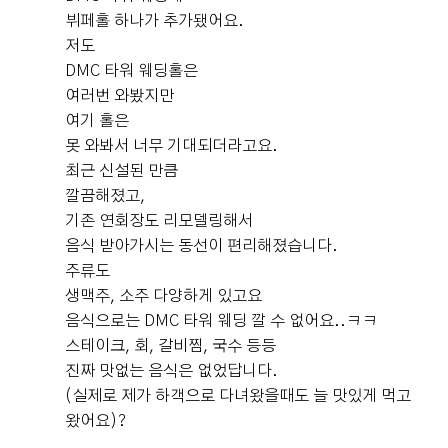
예약 자리가 미리 잡혀있다보니 정말 너무 일찍 가지 않으
도 매우 깔끔했습니다. 예식이 끝난 후에는 2층에서 정산
뷔페홀 하나가 추가됐어요.
셔도 된답니다🤵 연회장의 첫 느낌은 정말 너무 깔끔하고
을 진행했는데, 방마다 현금 계산기가 준비되어 있어서 금
저도
넓다!!! dmc타워웨딩은 3개의 홀이 동시에 진행되는 형태
액 확인도 편했고 무엇보다 프라이빗한 공간에서 차분하게
DMC 타워 웨딩홀은
에요 ​그에 비해서 연회장이 너무 좁지는 않을까 걱정했는
정산할 수 있다는 점이 좋았습니다. 예식 직후에는 정신이
+6
여러번 와봤지만
데 지하에 2개의 큰 연회장이 있고 내부에서도 홀이 사로
없을 수 있는데 별도의 공간에서 여유 있게 마무리할 수 있
여기 홀은
나눠지는 형태에요 이렇게 다른 하객들과 겹치지 않아 좋
어서 만족스러웠어요. ​ ✨ 총평 처음 투어를 갔을 때부터 원
못 와봐서 너무 기대되더라고요.
았어요! 시식은 예식이 시작하기 전에 진행되는 형태다 보
픽이었던 DMC타워웨딩 펠리체홀이었는데, 본식을 마치
니 어떤 느낌일지 궁금했는데 ​ 그냥 뷔페를 우리가 처음 먹
최근 신설된 만큼
고 나니 선택을 정말 잘했다는 생각이 들었습니다. 신부대
는거였어요 준비도 너무 깔끔.. ​ 어른분들과 결혼식장을 다
깔끔해졌고,
기실부터 본식홀, 자연광, 생화 장식, 5중주 연주, 매끄러
녀보면 다들 찾으시는 도가니탕.. ​ 저는 먹은 시식중에 도
기존 연회장도 리모델링해서
안녕하세요. 소새댁입니다. 작년 6월부터 시작해서 약1년
운 진행, 정산 시스템까지 전체적으로 만족도가 매우 높았
가니탕이 진짜 1등 이었어요👍 ​ 밖에서 팔아도 사먹었을 정
음식 받아가시는 동선이 편리해졌습니다.
을 준비한 결혼식이 드디어 끝났어요ㅎㅎㅎㅎ 오늘의 후
어요. 준비 과정에서는 고민도 많았지만 막상 본식을 치르
도..ㅎㅎ ​ 다들 궁금하실 회 종류는 많지는 않은 편이었어
주류도
기는 저의 베뉴였던 DMC 타워웨딩 4F 펠리체홀 입니다.
고 나니 아쉬움보다는 만족감이 훨씬 컸습니다. 다시 결혼
요 대신에 회를 정말 두툼하게 썰어주더라구요 육회도 냉
생맥주, 소주 다양하게 있고요
일단 저는 웨딩홀을 알아볼때 첫번째로 밝은홀을 원했어
식을 준비한다고 해도 저는 고민 없이 DMC타워웨딩 펠리
동 아니라 자꾸만 먹게 되는...^^ 디저트에서 한 번 더 놀
음식으로는 DMC 타워 웨딩 깔 수 없어요..ㅋㅋ
요. 저희는 약 4군데의 웨딩홀을 투어했었는데 그 후기는
체홀을 선택할 것 같아요. 펠리체홀을 고민하고 계신 예신
더 보기
란.. 종류가 뭐이리 많은지! ​ 아쉽게 과일이 많은 느낌은 아
나중에 천천히 올리도록 하겠습니다. 펠리체홀이 사실 저
스테이크, 회, 갈비찜, 국수 등등
님들께 자신 있게 추천드립니다!
니었지만 쿠키나 빵 종류는 너무 많았고 맛도 완젼 깔끔 너
희의 예산보다 조금 더 비싸긴 했지만 주차, 밥, 식대, 시간
진짜 맛없는 음식은 없었답니다.
0
후기가 도움이 되었나요?
무 달지도 않고!! 음식에 대한 전체적인 평은 너무 깔끔하고
종합적으로 따져볼때 안할이유가 없는 홀이여서 선택하게
(실제로 제가 하객으로 다녀왔을때도 늘 맛있게 먹고
맛있다!!! 웨딩에서 가장 중요한 부분이 밥이라 조금 걱정하
되었습니다. 당일 로비사진입니다. DMC 타워웨딩은 총
왔어요)?
기도 했었는데 부모님고 정갈하고 맛도 괜찮다고 만족해
2,3,4층 각 층마다 웨딩홀이 있어요. 1층으로 들어오시면