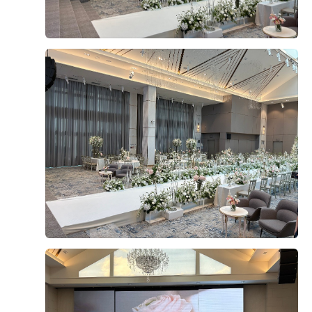
보일 것 같기듀 !?? 평일 상담 받고 계약했더니 와인도 선
본식은 정말 순식간이라 기억도 잘 안 난다고 많이 이야기
물로 주셔땅 ✌🏻 ​ 꼼꼼하게 찾아보는 성격 탓에 더 어려웠던
했는데, 직접 겪어보니 그 말이 무슨 뜻인지 바로 알겠더라
내 베뉴 찾기… 드디어 완뇨.. 💞
고요. 긴장도 많이 했고 정신없이 인사하다 보니 기억이 띄
엄띄엄 남아 있는 느낌이었습니다. ​ 신혼여행까지 다녀온
뒤 스냅 사진과 영상들을 하나씩 받아보면서 그날의 모습
안녕하세요! 하현달입니다 :) 웨딩홀선택할 때 중요하게 생
을 다시 보게 되었는데, 제가 미처 보지 못했던 장면들도 많
각했던 !! 주차랑 밥인데요.​ 손님들을 초대했으면 손님들이
고 부모님과 하객분들의 표정까지 담겨 있어서 괜히 울컥
불편하지 않아야 하고 맛있는 음식을 대접해야 하죠 :) 제
하기도 했습니다. 사진과 영상을 보면서 본식을 다시 한 번
가 선택한 DMC타워웨딩은 개인적인 생각으로는 6각형 웨
경험하는 기분이 들었습니다. ​ 1년 동안 열심히 준비했던
딩홀 같았어요! 저에게 맞는 예산대는 물론 지하철, 주차,
더 보기
결혼식이 고작 30분 남짓 만에 끝났다는 게 조금은 아쉽기
뷔페, 웨딩홀 등등 뭐하나 빠지는게 없었어요!​ 무튼 저는 식
도 했지만, 그 짧은 시간 동안 정말 많은 축하와 사랑을 받
한달전에 시식을 예약했는데요. 주말 10시30분에만 가능
0
후기가 도움이 되었나요?
을 수 있었던 소중한 하루였습니다. 다행히 DVD도 함께 신
했어요! 생각해보면 당연한거 같아요. 다른 손님분들과 신
청해두어서 영상이 완성되면 예랑이와 함께 다시 보며 추
랑신부에게 방해가 되면 안되니까요!​ 저희는 시식이 6명이
억에 잠겨보려고 합니다. 결혼 준비는 길고 힘들기도 했지
서 가능했어서 신랑신부랑 양가 부모님을 모시고 왔습니
만, 본식을 마치고 나니 그동안의 시간이 모두 좋은 추억으
다. 직원분의 안내를 받아서 자리로 가면 신랑신부의 이름
마리마리3
로 남은 것 같아 정말 행복한 하루였습니다. ❤️
계약후기
과 함께 시식예약석으로 안내해주세요.​ 저는 웨딩홀투어
2026-07-22
18명 읽음
+ 카페
할 때 생각났는데 고등학교 친구가 거의 10년전에 같은홀
에서 결혼했더라구요! 그때 친구가 했던 말이 여기 밥 맛있