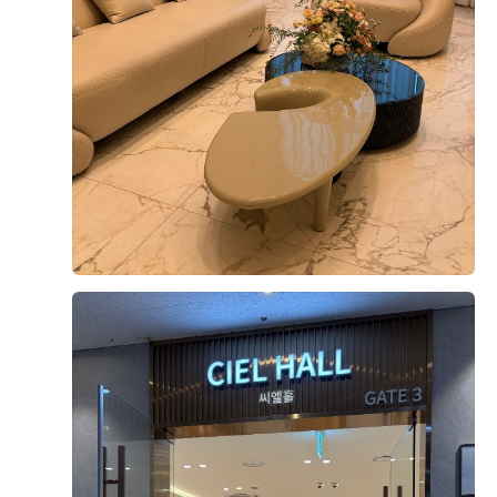
나고도 찍었어요) ​ 신부대기실 및 예식 진행 처음 계약 당
결혼식을 준비하면서 블로그 후기들을 참고해서 3주에 걸
시 홀에서는 보증인원을 250명으로 얘기했는데 저희는 더
쳐 웨딩홀을 3곳으로 추려서 직접 방문 상담을 다녔습니
많이 올 걸로 예상해서 300명으로 부르고 대관료를 할인
다. DMC타워웨딩은 그 중 두 번째로 방문한 곳이었어요,
받았는데요, 이후에 아빠 손님 막 100명 넘는다 계속 이 소
상담해주신 실장님이 친절하셨고 저희가 원하는 부분을 먼
리를 하셔서^^ 직전에 350명으로 늘렸습니다. 예비 신부대
저 짚어서 설명해주셔서 따로 질문할 게 별로 없었습니다.
더 보기
기실에서 사진을 미리 많이 찍어둔 덕에 메인 대기실에서
ㅎ 역시나 밝은홀 파인 저의 마음에 들었던 점은 높은 층고
는 하객 응대에 집중 할 수 있었고 덕분에 친구들과 빠짐없
와 천장에서 들어오는 자연채광이었습니다. 실내 전체가
0
후기가 도움이 되었나요?
이 다 같이 사진을 찍을 수 있어 뿌듯했습니다. ​ 식 1시간
밝고 개방감이 좋아서 사진으로 봤을 때보다 실제로 봤을
전 메인 대기실로 이동한 뒤로는 남편도 밖에서 하객을 맞
때 훨씬 고급스럽게 느껴졌습니다! 너무 새하얗기만 한 홀
이하느라 얼굴을 거의 보지 못했습니다. 그렇게 정신없이
은 원하지 않았는데, 화이트·베이지 톤 플라워 장식이 웅장
인사를 나누다 보니 곧 식 시작이라며 입장 문 앞에 서 있는
하면서도 화사한 분위기더라고요. 버진로드 양옆에 생화
지여닝
저를 발견했습니다. (개인적인 팁인데, 떨리는 거 걱정되시
계약후기
장식도 만족스러웠고, 대형 LED 스크린도 저에겐 좋았습
는 분들 인데놀!! 꼭 드세요 저는 미리 복용해서 그런지 떨
2026-07-19
19명 읽음
+ 카페
니다. 하객 입장에서도 홀이 넓어 답답하지 않고, 주차 공
리는거 전혀 없이 입장할 수 있었습니다.) 예식 도우미분들
간이 넉넉해 자차 이용 하객들도 편할 것 같았습니다. 지하
의 매끄러운 안내 덕분에 전체적인 진행은 차질 없이 잘 마
철역과도 연결되어 있어 교통 접근성이 좋았고, 저희 부부
무리되었습니다. ​ 하객 수 정산 및 연회장 예식 당일 아침
의 집(마포+은평 권역)과도 가깝고 양가 지인, 직장 동료들
에 눈이 오고 교통 상황이 안 좋아 아버님 측 지방 하객분들
동선까지 두루 편해서 위치 면에서 고민할 필요가 없었습
중 일부가 다른 예식장으로 잘못 가시는 일이 있었습니다.
+2
니다. 3주 차 토요일에 세 번째 베뉴까지 다 돌아본 후 바로