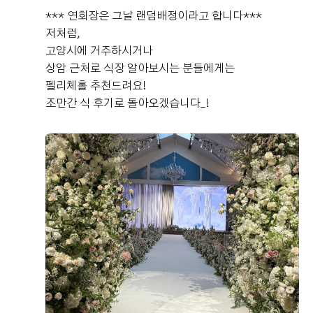
하셨어요~~ ​ 겨울에는 메뉴가 조금 달라질 수 있겠지만 식
이렇게 5중주 연주가 울리고 있을거에요. 친구가 사진찍어
*** 연회장은 그날 랜덤배정이라고 합니다***
갓생쥬쥬
장 잘 잡았다 생각드는 하루👍👍 ​ 주차장은 건물에 워낙 넓
예식후기
보내준 사진인데 좋았다고 하네요. 그리고 4층까지 에스컬
저처럼,
으니 걱정 안 하셔도 됩니다~ 단, 예식장 손님들과 혼주차
2026-07-29
20명 읽음
+ 카페
레이터도 있고 지하주차장과 연결된 엘레베이터도 있어서
고양시에 거주하시거나
량 등으로 지하 4층 부터 주차하시면 빠를 것 같아요 ​ 시식
하객들이 편했다고 많이 말씀해주셨어요. 서울에서 결혼식
상암 근처로 식장 알아보시는 분들에게는
하시고 키오스크에 차량 등록하면 90분 무료로 이용할 수
을 할때 하객들 입장에서 주차도 매우 중요하다고 생각하
펠리체홀 추천드려요!
있어요~~
는데, DMC타워웨딩은 주차도 바로 옆건물 한샘주차장, 근
조만간 식 후기로 돌아오겠습니다_!
처 공영주차장까지 포함하면 약1500대 가능이여서 주말임
+3
에도 불구하고 주차가 부족했다는 후기는 못 들었던거 같
아요. 4층 펠리체홀 포토테이블 사진입니다. 5*7 사이즈로
5장 출력해가면 이렇게 액자에 넣어서 올려주세요! 이젤은
1개 준비해주시는데, 저희는 웨딩액자 가져가서 올려뒀습
니다 ㅎㅎㅎ 그리고 본식 당일 펠리체홀 사진입니다. 채광
어떤가요? 결혼식 전날 비가 정말 많이와서 걱정이 많았는
안녕하세요~ 신혼여행 다녀오니 시간이 훅 지나가서 어느
데 다행히 당일에는 날씨가 맑았어요. 여기는 신부대기실
새 결혼한 지 한달이 다되가네요! 저는 상암 DMC역에 있
입니다. 분홍분홍 핑크핑크 제 부케와도 잘 어울리지않나
는 dmc타워웨딩 펠리체홀에서 본식을 올렸고 후기 남겨보
요?ㅎㅎ 펠리체홀 홀투어 가보신 분들은 아시겠지만 생화
겠습니다! ​ 일단 저는 직접 발품팔고 신랑이랑 직접 홀투어
향 장난아닙니다. 꽃이 호텔처럼 엄청나게 많은것도 아니
다니면서 정했어요! 가장 중요한 건 위치, 주차, 식사였는
더 보기
지만 이정도면 전 풍족하다고 생각해요^^ 신부대기실에서
데 우선 지하 통로를 통해서 DMC역으로 바로 다닐수 있는