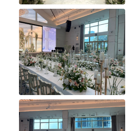
찍은 사진도 잘 나온거같아서 매우 만족합니다. 친구가 찍
점도 맘에 들었어요! 그리고 주차도 지하 5층까지 가능하고
0
후기가 도움이 되었나요?
어준 식전영상 나올때 웨딩홀 사진이에요. 펠리체홀이 밝
바로 옆 한샘 건물에도 주차 가능해서 너무 좋았어요!! 저희
은홀&큰 스크린 때문에 인기 많은거 아시죠?ㅎㅎㅎ 저희
는 친인척분들이 지방에서 오시기도하고 경기, 서울 각 지
는 맨처음에 돈주고 식전영상을 맡길까도 했지만, 서비스
역에서 오는 하객분들이 계셔서 편하게 방문할 수 있겠단
로 식전영상을 받아서 그대로 진행했습니다. 본식은 스크
생각이 들어서 맘에 들었어요 :) 또 마지막으로 빠질 수 없
나디
린을 닫고 or 스크린을 열고 진행할수 있는데 저희는 처음
계약후기
는 뷔페! 본식 끝나고 지인들 만나거나 연락했을 때 들었던
에는 스크린을 닫고 진행하다가 맞절 순서부터 스크린을
2026-07-27
21명 읽음
+ 블로그
게 식사 맛잇엇단거엿어요! 맛없으면 굳이 식사 얘기를 하
열고 진행했습니다. 마지막에 행진할때는 다시 또 스크린
지않을텐데 다들 맛잇어서 몇접시씩 먹었다는 말을 들으니
을 닫았어요! 이건 스크린 열렸을때 사진이에요. 약간 그리
안심됐어요 ㅎㅎ ​ 그리고 본식 당일 정말 정신없는데 예도
스, 로마 느낌이지 않나요 ㅎㅎㅎ 이건 약간 호불호가 갈리
분들 한분한분 정말 친절하게 안내해주시고 챙겨주셔서 정
던데 저는 이분위기도 좋아서 이렇게 진행했어요. 마지막
말 좋았어요! 특히 저는 미디어아트때문에 전날까지도 연
행진 후 플라워 샤워 사진입니다. 층고 높고 채광이 좋아서
+9
락드렸는 데 ㅜㅜ 더 꼼꼼하게 잘 챙겨주셧어요! ​ 헤메는
사진이 잘 나온거같아요. 예신, 예랑이 분들에게 부디 도움
히엘에서 진행했는 데 너무 맘에들었고 리모델링해서 공장
이 되었기를!
형이라고해도 촬영때와는 다르게 조용하고 북적거리지않
고 좋앗어요! 신랑은 2층 신부 3층 나눠져서 진행이돼서요!
드레스는 로즈로사 지정이었는데 진짜 저는 지정 후회안했
어요 :) 촬영때도 너무 만족스러웟는데 본식날도 드레스 너
👰🏻‍♀️Venue: dmc타워웨딩 펠리체홀 두 달동안 서울 웨딩
무 예뻤고 정말 진행때마다 좋았던게 로즈로사 헬퍼이모님
홀 열심히 찾으면서 최종 후보로 남았던 셀럽앤어셈, dmc
들이 정말정말 다 친절하시고 최선을 다해 도와주세요 ㅜ