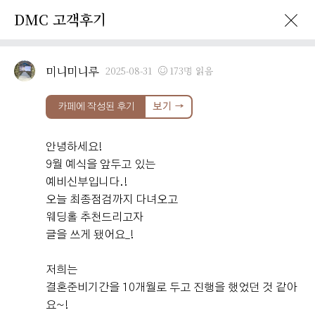
DMC 고객후기
미니미니루
2025-08-31
173명 읽음
이벤트 · 프로모션
DMC 고객후기
SNS 소식
DMC 공지
카페에 작성된 후기
보기 →
DMC타워웨딩
고객후기
안녕하세요!
9월 예식을 앞두고 있는
DMC
Review
예비신부입니다.!
오늘 최종점검까지 다녀오고
웨딩홀 추천드리고자
글을 쓰게 됐어요_!
DMC타워웨딩 고객님들께서
저희는
직접 작성해주신 소중한 후기입니다.
결혼준비기간을 10개월로 두고 진행을 했었던 것 같아
요~!