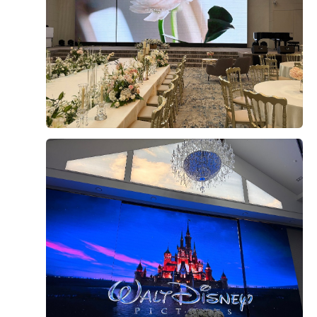
다고 했던게 기억이 나요! 하나하나 다 찍지 못했지만 다 못
찍은게 이정도에요! 종류도 많고 맛도 이정도면 맛있다고
생각이 들더라구요!! 면종류도 있고 죽, 빵 등등 많았습니
+5
다. 그리고 갈비랑 양갈비가 맛있었어요!! 웨딩홀 단톡방에
서도 다들 맛있다고 하는데 맛있더라구요! 지금 돌이켜보
니 본식날에는 뭔가 많이 못먹어요!​ 그래서 시식날 꼬옥 많
이 드세요! 저도 시식때 많이 주셨다고 생각했는데 (사실
본식때 더 먹어야지 했는데) 시간이슈도 있고 먹는게 쉽지
않더라구요! 먹고 있으면 돌아가시는 하객분들 인사드려야
첫번째로 선택하게 된 계기는 저희 둘다 생활권이 서울이
하고 정신없더라구요ㅎㅎㅎ DMC타워웨딩의 뷔페는 전반
기에 위치상으로 지방에서 오시는 하객분들도 접근성이 가
적으로 만족했어요! 다만 아쉬운점이 과일이 좀 얼어있었
까울것, 넓고 층고높은 밝은홀을 선호, 식사와 주차도 하객
던 점..? 안그래도 마지막에 설문조사 받으시는데 과일이
분들이 충분히 만족할만 할 것 등등 이런 욕심많은 조건들
아쉬웠다고 피드백했어요!​ 다행히 본식을 치르고 난 지금
을 기준으로 투어를 다니던 와중에 상암,디지털미디어시티
더 보기
회사분들에게 밥 맛있었고 주차도 편했다는 칭찬을 많이
역과 이어진 DMC타워 웨딩홀을 알고 계약을 진행하게 되
받았습니다! 💕​ 주차도 밥도 홀도 너무 예쁜 DMC타워웨딩
었습니다! ​위 사진에서 보시다시피 층고도 엄청 넓고 홀도
0
후기가 도움이 되었나요?
의 시식후기였습니다!
240명가량 입장이 가능한 넓은홀을 보유하였다보니 저희
기준에 충족했고! LED스크린이 설치되어있어 식전영상이
나 다른 홀과는 차이를 만들수있는 영상들을 띄울 수 있어