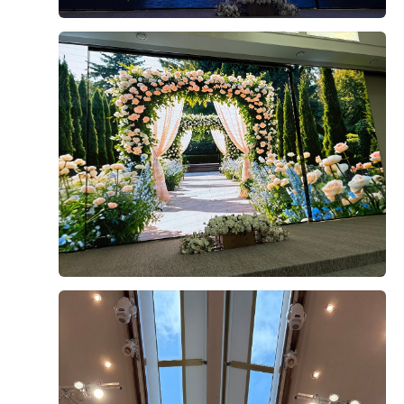
충분히 메리트 있는 베뉴라고 생각했어요!! ​추가적으로 주
밍또1
예식후기
차도 1000대 정도 여유공간을 보유하고 있다고 들었고, 식
2026-07-21
28명 읽음
+ 카페
당도 2군데 나뉘어있기 때문에 하객들이 다른 홀과 섞이지
않는다는 것이 큰 장점으로 다가왔습니다!! 밥이야 리뉴얼
된지 얼마 되지 않았고 저 또한 하객으로 방문했을때 엄청
맛있게 먹었던 기억이 있는지라 조금도 고민하지 않았었구
요!! ​요즘에는 답례품을 주는 웨딩홀이 많이 없는것 같던데
+1
지방에서 오시는 하객들이 많은 저에게는 이것또한 큰 장
점으로 생각이 되었습니다!! 아쉬운점보다는 장점이 너무
커 단번에 당일계약을 할 만큼 충분히 좋은 웨딩홀이라 생
각이 드네요! 다들 성공적인 결혼준비 되시길 바라고 혹시
나 저희의 결혼준비 과정이 궁금하다면 아래 링크 참고해
주세요
안녕하세요! 24년 12월 21일에 본식 치룬 헌신입니다.....
2년이 지나기 전에 본식 당일 웨딩홀 연출과 동선, 뷔페 위
주의 실제 후기를 적어보려 합니다 ​ 위치 및 대중교통 상암
DMC 타워 웨딩을 선택한 이유 중 하나는 바로 위치 때문
인데요,, 저희 지인들 거주지가 주로 용산, 마포, 영등포,인
더 보기
천 쪽이라 위치상 아주 만족스러웠습니다!! 6호선, 공항철
도, 경의중앙선이 모두 연결되어 있어 대중교통 접근성이