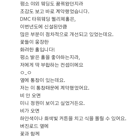
평소 야외 웨딩도 꿈꿔왔던지라
연주가 흘러 나와 아름다운 분위기가 폴폴~ 기업은행 AT
0
후기가 도움이 되었나요?
조감도 보고 바로 계약했었습니다.
M기기가 많이 있어서 돈 뽑기에도 복잡하지 않고 좋을 것
DMC 타워웨딩 펠리체홀은,
같았어요! DMC타워는 홀이 3개지만 각각 다른 층에 위치
이번년도에 신설된만큼
해 있기도 하고 건물 자체가 넓직해서 혼잡도는 덜 걱정되
많은 부분이 점차적으로 개선되고 있었는데요.
었답니당 ◡̈ 제가 선택한 펠리체홀은 꼭대기 4층에 위치해
조은굿럭
예식후기
꽃들이 웅장한
있어요 ! 펠리체홀은 어두운홀만 추구하던 제가... 보자마
2026-08-02
26명 읽음
화려한 홀입니다!
+ 카페
자 한눈에 반한 홀이에요! ㅠㅠ 아무리 여러 곳을 봐도 눈
에 아른 아른거리는 홀!!🥰 ​ 통창 구조에 층고가 높아 어두
평소 밝은 홀을 좋아하는지라,
운홀 못지 않게 아름답고 웅장한 홀입니당 스크린도 큼지
저에게 딱 부합하는 컨셉이에요
막해서 더더 마음에 들었어요! 예식 때 미디어아트 활용도
ㅇ_ㅇ
가능합니다✨ 연회장은 지하 1층에 준비되어 있고 연회장
옆에 통창이 있는데요.
+1
이 양측에 각 1개씩 있어서 하객이 겹칠 일도 없을 것 같았
저는 이 통창때문에 계약했었어요.
어요 완전 육각형 베뉴아닌가요??!! ​ 음식은 워낙 맛있다고
비 안 오면
유명하기도 해서 걱정이 없었는데 실제로 봤을 때도 메뉴
미니 정원이 보이고 싶었거든요.
가 정말 다양했고 시식이 벌써부터 기대되었어요ㅋㅋㅋ!!
비가 오면
점심 전 방문이라 메뉴보니 더 배고파지더라구요🥹 ​ 혼주
하얀색이나 회색빛 커튼을 치고 식을 올릴 수 있어요.
헤매, 한복샵도 입점해있어 당일에 한 곳에서 모든 걸 해결
저희가 선택한 DMC타워웨딩은 아내가 처음 투어 갔을 때
버진로드 옆에
할 수 있기에 너무 편한 웨딩홀입니당 무엇보다 상담해주
부터 "여기서 하고 싶다"고 바로 마음에 들어 했던 곳입니
꽃과 함께