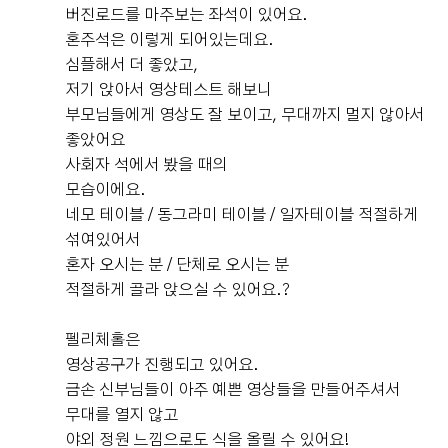
신 분께서 궁금할 만한 부분들 미리 다 이야기해 주시고 너
다. 저는 아내가 중요하게 보는 부분도 물론 있었지만, 신
버진로드를 마주보는 좌석이 있어요.
무 친절하셔서 마음에 들었답니다👍❤️ ​ 밝고 예쁜홀 선호
랑 입장에서는 주차나 하객분들이 이용하기 편한 환경도
혼주석은 이렇게 되어있는데요.
하시면 무조건 강추드려요💗
중요하게 생각했는데 전체적으로 만족스러운 웨딩홀이었
심플해서 더 좋았고,
더 보기
습니다. 처음 봤을 때 가장 마음에 들었던 부분은 높은 층
저기 앉아서 영상테스트 해보니
고였습니다. 홀이 넓고 시원한 느낌이 들어서 답답하지 않
부모님들에게 영상도 잘 보이고, 무대까지 멀지 않아서
0
후기가 도움이 되었나요?
았고, 밝은 분위기도 좋았습니다. 나중에 본식 사진을 받아
좋았어요
보니 왜 아내가 이 홀을 좋아했는지 알겠더라고요. 조명이
사회자 석에서 봤을 때의
랑 자연광이 잘 어우러져서 사진도 정말 화사하고 예쁘게
모습이에요.
나왔습니다. 저는 개인적으로 주차를 중요하게 생각했는데
네모 테이블 / 동그라미 테이블 / 일자테이블 적절하게
조은굿럭
예식후기
DMC타워웨딩은 주차 공간이 잘 되어 있어서 만족스러웠
섞여있어서
2026-08-02
36명 읽음
+ 카페
습니다. 하객분들이 많이 오시는 날이라 주차가 불편하면
혼자 오시는 분 / 단체로 오시는 분
신경 쓰일 수 있는데, 그런 부분에 대한 걱정이 적어서 좋았
적절하게 골라 앉으실 수 있어요.?
습니다. 또 시식 때 미리 음식을 먹어봤는데 맛도 좋았고
종류도 다양해서 하객분들도 만족하시겠다는 생각이 들었
펠리체홀은
습니다. 본식 당일에는 청담에서 메이크업을 마치고 웨딩
영상공구가 진행되고 있어요.
+1
홀로 이동했는데, 다행히 차가 많이 막히지 않아서 여유 있
금손 신부님들이 아주 예쁜 영상들을 만들어주셔서
게 도착할 수 있었습니다. 도착 후에는 혼주분들이 준비하
무대를 열지 않고
실 수 있는 공간도 확인했는데, 혼주대기실이 넓어서 부모
야외 정원 느낌으로도 식을 올릴 수 있어요!
님들이 한복과 양복으로 갈아입고 준비하시기에 좋았습니