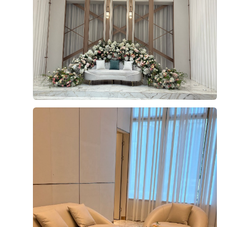
드가 시작되는 지점에서 기다리던 아빠 손을 잡고 입장하
과 전체적인 본식 진행 후기를 이야기 해볼게요!​ 웨딩홀 도
는 동선이었는데요. 본식 당일 "입장 준비할게요!" 해서 커
착 및 대기 메이크업을 마친 뒤 당시에 자차가 없어서 카카
더 보기
튼 뒤로 들어가 보니 아빠가 이미 들어와 계셔서 살짝 당황
오 벤티를 예약해 이동했습니다. 웨딩홀 측에서 도착 10분
했습니다ㅋㅋㅠㅠㅠㅠ 이미 들어와 계신 아빠한테 나가라
전에 연락을 달라고 하셔서 미리 전화드렸더니, 도착 시간
0
후기가 도움이 되었나요?
고 할 수는 없어서 결국 커튼 뒤에서부터 아빠와 같이 입장
에 맞춰 직원분들이 나와 계셨습니다. 헬퍼 이모님 짐도 직
했습니다. 혹시 저처럼 입장에 디테일한 연출 구상이 있으
접 옮겨주셔서 편하게 들어갈 수 있었습니다. 무슨 카트 같
신 분들은 사전에 웨딩홀 측과 동선을 세심하게 확인해 두
은거를 끌고 오시드라구요,,,?? 저희 개인 짐이나 액자 등
시는 것을 추천합니다!!! ​ 음향, 진행 음악이 나오는 타이밍
은 전날 미리 사물함에 보관해 두어 당일 짐은 많지 않아서
마구고밤
이나 기타 식 진행은 큰 차질 없이 원활하게 이어졌습니다.
계약후기
저희는 그냥 졸졸 따라 들어갔습니다~~ 12시 10분 예식이
원판 사진을 찍을 때 하객 수가 많아 작가님과 도우미분들
2026-07-19
20명 읽음
+ 카페
었는데 10시쯤 여유 있게 도착하여 예비 신부대기실로 먼
께서 인원 통제하시기 조금 힘드셨을 텐데 끝까지 차분하
저 안내받았습니다. 웨딩홀 연계 필수였던 본식 스냅 작가
게 잘 진행해 주셨습니다. 중간에 다 같이 사진찍는 그런것
님을 비롯해 서브스냅, DVD, 아이폰스냅 작가님들 모두 일
도 해보고 싶어서 했는데 만족스러웠어요,,,^^ ​ 제일 중요
찍 오셔서 미리 인사를 나누었고, 예비 대기실에서부터 촬
한 뷔페 역시 음식 맛이 좋아 하객분들 반응도 좋았습니다
영을 진행했습니다. 미리 설정샷이나 그런건 예비신부대기
~~ 전체적으로 큰 문제없이 만족스럽게 마친 본식 당일 후
+4
실에서 찍고, 신부 대기실에서는 친구들이랑 찍고 싶다고
기였습니다!
말해둬서 여기서 사진 많이 찍고 그 외에서는 설정샷 안찍
었어요. 인원이 많아서 원판 사진도 친구들을 나눠서 찍었
는데, 시간이 지연되어서 원판 사진 찍을 시간이 없을까봐
신부대기실에서 직계가족 원판도 미리 찍었습니다. (식 끝