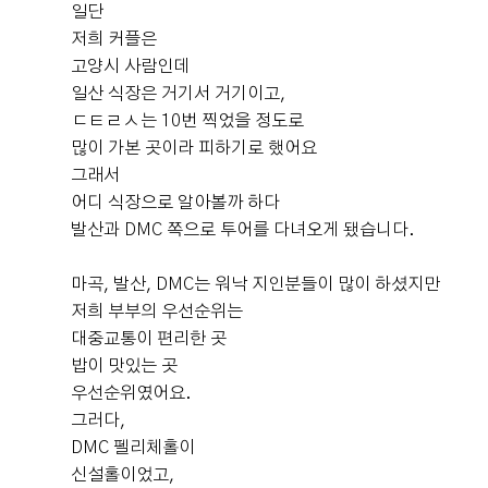
일단
저희 커플은
서늘보
계약후기
고양시 사람인데
2026-08-03
17명 읽음
+ 블로그
일산 식장은 거기서 거기이고,
ㄷㅌㄹㅅ는 10번 찍었을 정도로
많이 가본 곳이라 피하기로 했어요
그래서
어디 식장으로 알아볼까 하다
+6
발산과 DMC 쪽으로 투어를 다녀오게 됐습니다.
마곡, 발산, DMC는 워낙 지인분들이 많이 하셨지만
저희 부부의 우선순위는
대중교통이 편리한 곳
안녕하세요~~ 오늘은 제가 계약하고 온 웨딩홀을 소개하
밥이 맛있는 곳
려고 합니다! 바로~~ 상암에 위치한 "DMC타워웨딩 펠리
우선순위였어요.
체홀" !! ​DMC타워는 하객분들이 찾아오기에 너무 편해보
그러다,
이는 웨딩홀이었어요. 주차 공간도 넉넉했고 지하철역이랑
DMC 펠리체홀이
도 연결되어 있답니다~~! 저는 여름 예식이라 날씨 걱정이
더 보기
신설홀이었고,
컸는데 버스정류장도 바로 10초 거리!! 로비에는 아름다운