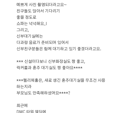
+13
족스러웠어요. ​ 💐 본식 진행 본식은 처음부터 끝까지 정말
예쁘게 사진 촬영되더라고요~
매끄럽게 진행됐습니다. 스태프분들이 동선을 잘 안내해주
친구들도 앉아서 기다리기
시고 식순에 맞춰 꼼꼼하게 진행해주셔서 신랑과 저는 예
좋을 정도로
식에만 집중할 수 있었어요. DMC타워웨딩의 가장 큰 장점
쇼파는 넉넉해요_!
인 자연광도 본식 당일 제대로 느낄 수 있었습니다. 다행히
그리고,
날씨가 좋아 통창으로 햇살이 예쁘게 들어왔고, 사진도 정
차차라봉이네 차차에요🙃 회사일로 둘다 너무 바쁜 요즘..
신부대기실에는
말 화사하게 나왔어요. 입장 방식도 선택할 수 있다는 점이
드디어 다가온 식장 시식을 다녀왔어요👍 ​ 웨딩날짜는 12
다과랑 음료가 준비되어 있어서
좋았습니다. 저는 커튼 입장을 선택했는데 커튼이 열리는
월! 저희는 dmc타워웨딩 그랜드볼룸을 예약했어요 보통
신부친구분들은 함께 대기하고 있기 좋겠더라고요.
순간 높은 층고와 함께 홀이 한눈에 펼쳐지는 느낌이 정말
시식도 해보고 웨딩홀 결정을 하는데 시간이 없는 우리...
웅장했어요. 이런 부분까지 신랑, 신부 취향에 맞게 선택할
😭 ​ 당일계약으로 할인 왕창 받고 밥은 워낙 유명해서 믿고
*** 신설이다보니 신부화장실도 짱 좋고,
더 보기
수 있다는 점도 만족스러웠습니다. 그리고 개인적으로 정
기다렸어요 ​ 시식 날짜는 나중에 전화로 정해주시면 원하
락커룸과 혼주 대기실도 짱 좋아요****
말 만족했던 부분이 바로 5중주 연주였습니다. 서비스로
는 날짜로 예약 잡아주셔요 ​ 전화로 예약하고 날짜 기다리
0
후기가 도움이 되었나요?
제공되는 부분인데도 퀄리티가 정말 좋았어요. 생음악이
고 있으면 친절하게 확인 문자가 와요 ​ 시식은 보통 첫 예식
***펠리체홀은, 새로 생긴 혼주대기실을 무조건 사용
주는 웅장한 분위기 덕분에 예식의 분위기가 한층 더 고급
식사 시간과 겹치지 않아야해서 아침 10:30에 진행한다 하
하는지라
스럽고 특별하게 느껴졌습니다. 하객분들도 음악이 너무
더라구요 ​ 도착해서 이름 말하고 기다리고 있으면 시간이
부모님도 만족해하셨어요****?
좋았다는 이야기를 많이 해주셔서 더욱 만족스러웠어요. ​
되어서 드디어 입장! ​ 일찍가도 먼저 못 들어가고 시간이 되
소새댁
💰 식대 및 보증인원 저희는 최소 보증인원을 200명으로
예식후기
어야 들어갈 수 있어요 너무 빨리 도착하지 않으셔도 됩니
계약했고, 실제 참석 인원은 210명 정도였습니다. 예상 인
최근에
2026-07-29
15명 읽음
+ 블로그
다 ㅎㅎ ​ 요렇게 인원에 맞게 테이블도 미리 세팅해주셔요
원과 크게 차이 나지 않아 준비하기도 수월했고, 정산 과정
DMC 타워 웨딩에