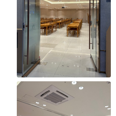
그래서 보증인원 350명을 겨우 맞췄습니다. 동생이 가방순
그날 홀딩 전화를 드렸고, 다음 날인 일요일에 바로 계약하
이를 맡아 제 지인들에게 따로 축의금 받고 챙겨준 식권만
러 갔습니다. '밝은 홀의 정석'이라는 느낌으로 마음을 완
50장이 넘었는데, 개혼이라 그런지 다행히 정산 후 돈이 부
전히 사로잡은 곳이었어서 밝은 홀 찾으시는 신부님들은
족하지 않고 남았습니다. (다행,,^^) 하객 인원이 많아 연
한번쯤 둘러보시는거 추천드립니다.
회장은 2곳으로 나누어 배정받았습니다. 인사 돌 때 연회
오늘은 서울 마포 상암 디엠씨타워웨딩 펠리체홀 상담후기
장 두 곳을 다 가야해서 조금 번거로웠고 왜 이렇게 늦게 내
와 계약하게 된 이유를 포스팅하려 합니다. 서울 마포,상암
려오냐는 말도 좀 듣긴 했는데,,^^ 그래도 2곳으로 나눠져
쪽으로 예식장을 알아보시는 분들한테 작은 도움이 되기를
서 인원수에 비해 혼잡함이 덜했고, 시간 압박이나 자리가
바라며... 시작합니다. [웨딩홀] 저는 결혼준비를 하면서
부족한 현상 없이 식사가 순조롭게 진행되었습니다. 음식
생각했던 홀은 무조건 밝은 홀!! 이였는데요. 아는 언니가
맛도 괜찮아서 하객분들의 만족도가 높았습니다. 우려했던
더 보기
디엠씨웨딩 그랜드볼룸홀에서 결혼을 해서 알던 곳이였어
본식 스냅이나 하객 동선 문제없이 전반적으로 꽤나 만족
요. 그 당시 펠리체홀은 없어서 디엠씨웨딩을 배제하고 있
0
후기가 도움이 되었나요?
던 찰나에 알아보니 25년부터 시작한 신상 베뉴가 있더라
구요! 바로 펠리체홀이였는데요~ 제가 가장 반했던 부분은
LED스크린이였어요. 다른 홀들은 빔프로젝트 마냥 스크린
이 작았는데 펠리체홀은 66인치 전면 스크린에 식이 시작
00
계약후기
되는 순간 양 옆에 신랑,신부 사진을 내내 크게 띄운채 진행
2026-07-09
37명 읽음
+ 블로그
이 되어 매우 흡족했답니다. 버진로드는 22M에요~ 키가
커서 긴 버진로드를 원했는데 딱이였죠 ㅎㅎ 생화비율이