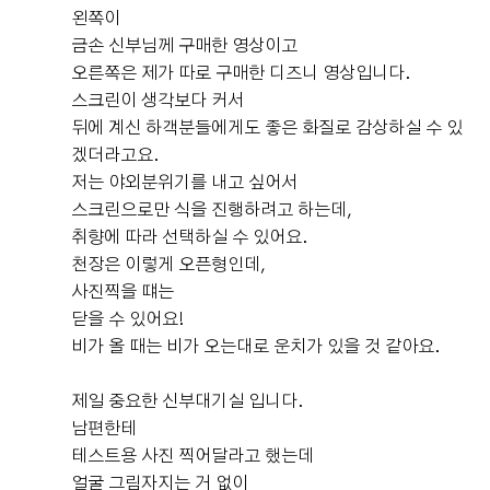
왼쪽이
다. 저희는 먼저 가족사진과 신랑신부 사진을 찍고, 시간이
금손 신부님께 구매한 영상이고
되어 복도에서 하객 맞이를 진행했습니다. 개인적으로 복
드디어 DMC타워웨딩 펠리체홀에서의 예식을 모두 마치고
오른쪽은 제가 따로 구매한 디즈니 영상입니다.
도가 넓고 단독으로 사용할 수 있다는 점이 정말 좋았습니
전체적인 총평을 남겨보려고 합니다. 준비하면서 후기를
다. 만약 다른 예식 하객들과 동선이 섞이는 구조였다면 훨
스크린이 생각보다 커서
정말 많이 찾아봤던 만큼 저도 예신님들께 도움이 되었으
씬 정신없고 불편했을 것 같은데, 그런 부분이 잘 분리되어
뒤에 계신 하객분들에게도 좋은 화질로 감상하실 수 있
면 하는 마음으로 키워드별로 정리해봤어요! ​ 🌸 신부대기
있어서 여유롭게 하객분들을 맞이할 수 있었습니다. 본식
겠더라고요.
실 신부대기실은 정말 기대 이상이었습니다. 홀은 전체적
더 보기
진행도 전체적으로 매끄럽게 잘 흘러갔습니다. 정신없는
저는 야외분위기를 내고 싶어서
으로 화이트 톤의 밝고 웅장한 분위기라면, 신부대기실은
하루였지만 스태프분들이 안내를 잘 해주셔서 크게 신경
스크린으로만 식을 진행하려고 하는데,
핑크톤의 생화 장식이 가득해서 또 다른 매력이 있었어요.
0
후기가 도움이 되었나요?
쓸 부분 없이 식에 집중할 수 있었습니다. 예식이 끝난 후
취향에 따라 선택하실 수 있어요.
같은 웨딩홀 안인데도 분위기가 달라서 사진 찍는 재미도
사진을 받아보고 다시 보니 홀이 워낙 밝고 화려한 분위기
천장은 이렇게 오픈형인데,
있었고, 어디에서 찍어도 정말 예쁘게 나왔습니다. 무엇보
라 사진도 정말 잘 나왔더라고요. 결혼식은 한 번뿐이라 웨
다 생화가 정말 풍성하게 장식되어 있어서 들어가는 순간
사진찍을 떄는
딩홀 선택이 고민될 수밖에 없는데, DMC타워웨딩은 신부
"와!"라는 말이 절로 나올 정도였어요. 사진으로 보는 것보
닫을 수 있어요!
서울한라봉
가 좋아하는 분위기뿐만 아니라 신랑 입장에서 중요하게
시식후기
다 실제가 훨씬 예뻤고, 하객분들도 신부대기실 너무 예쁘
비가 올 때는 비가 오는대로 운치가 있을 것 같아요.
생각하는 주차, 동선, 하객 편의성까지 만족스러운 곳이었
2026-08-01
18명 읽음
+ 블로그
다고 많이 말씀해주셨습니다. 공간도 정말 넓은 편이라 하
습니다. 결과적으로 좋은 선택이었다고 생각합니다.
객이 많이 들어와도 크게 혼잡하다는 느낌이 없었어요. 가
제일 중요한 신부대기실 입니다.
족들과 친구들이 한꺼번에 와도 여유롭게 사진을 찍을 수
남편한테
있었고, 동선도 편했습니다. 음료 케이터링도 준비되어 있
테스트용 사진 찍어달라고 했는데
어서 기다리시는 분들이 편하게 이용할 수 있었던 점도 만
얼굴 그림자지는 거 없이