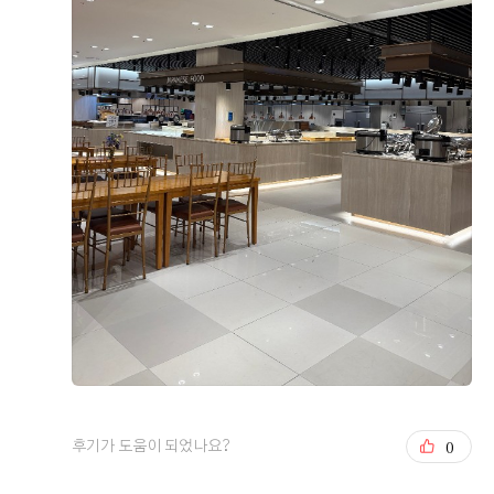
높아 꽃향기가 가득하구요. 여자들의 하우스 웨딩홀 로망
을 정확하게 실현할 수 있는 곳이랍니다 :) 층고가 높아서
맘에 들었구요. 양 사이드, 천장 통창으로 개방감이 무척
+4
좋았습니다. 천장 샹드리에도 매우 여성스러움... 진짜 포
스팅하면서 또 반해버렸네요ㅋㅋㅋ 내 홀이 제일 이뻐....
이길 수 없어... 여기는 웨딩홀과 연계된 '가람한복' 인데
요. 홀 연계로 하면 알아보는 일없이 편할 거 같았고, 가격
대도 괜찮았어요^^ 시식하러 오면서 한복까지 맞추면 되니
양가 하루만 날잡고 와도 되서 핵편안함!!! [신부대기실] 반
웨딩홀 투어 여러 군데 다녀봤는데, 결국 DMC 타워웨딩홀
한 점 두번째는 바로 넓찍한 신부대기실!!!! 홀과 같이 층고
로 계약했어요😊 제가 중요하게 봤던 건 딱 세 가지였는데
가 높구요. 넓직해서 합격. 대기실 안에 파우더룸 + 화장실
요. ​ ✔️ 홀이 예쁜지 층고가 높아서 답답한 느낌이 전혀 없
같이 있었어요. 완전 굳 ㅎㅎ​ [위치/주차] 위치는 지하철 6
었어요. 전체적으로 밝고 화사한 분위기라 사진도 예쁘게
호선, 경의중앙선, 공항철도 디지털미디어시티역과 모두
나올 것 같더라고요. 투어했던 곳 중에서는 개인적으로 홀
더 보기
연결되어 있구요 지방에서 오신 분, 기차나 KTX이용하신
이 제일 마음에 들었습니다. ​ ✔️ 교통 서울역에서 접근성이
분들도 밖으로 나가는 일없이 바로 들어오실 수 있습니다.
좋아서 지방에서 KTX 타고 오시는 하객분들도 편하게 오실
0
후기가 도움이 되었나요?
디엠씨중소기업타워 빌등으로 밖에 외관도 깔끔하고 주차
수 있을 것 같았어요. DMC역은 공항철도, 6호선, 경의중
는 1500대 수용이 가능하다합니다. [그외] 좋은점이 한 두
앙선 지하철과도 연결되어 있어 여름 예식도 무리 없을 것
0
후기가 도움이 되었나요?
가지 아니에요. 빌딩 1층에는 연주자가 있어 고급스러운
같더라고요. 주차공간도 몇백대씩 지하에 있고, 대절버스
느낌이 들구요. 지하1층 연회장 + 혼주전용 라운지 카페가
도 입구에 바로 내려주니 하객 입장에서 부담이 적겠다는