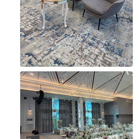
매력: 앞 큰 화면을 내 취향대로 꾸밀 수 있음 ! 양 옆 통창
도 너무 맘에 들었던.. 양옆에 커튼을 치고 식을 진행할 수
안녕하세요. 드디어 1년 넘게 준비했던 결혼식을 무사히
도 있고, 사진처럼 커튼을 열고 빛이 들어오게 진행할 수도
마치고 본식 후기를 남겨봅니다. 결혼 준비를 시작했을 때
있다구 하셨다 하객의 입장에서 신부 입장을 본다면 이런
는 본식이 정말 한참 남은 일처럼 느껴졌는데, 식장을 계약
시각일 듯 ..!! 신부 입장은 요기 문에 커튼이 달려 있어서
하고 스드메를 정하고 예물과 예복을 준비하고 하나씩 체
커튼이 사라락 열리고 입장할 수 있다고 하셨다~~~ 너무
크리스트를 지워나가다 보니 어느새 본식 당일이 되어 있
더 보기
로맨틱하자낭..💖 다른 밝은 홀보다 펠리체홀이 좋았던 이
었습니다. 준비하는 동안에는 시간이 참 더디게 가는 것 같
유는 이 꽃 색감이 너무나 내 스타일!!! 사실 셀럽앤어셈은
았는데, 지나고 보니 정말 순식간이었습니다. ​ 저희는 DM
0
후기가 도움이 되었나요?
꽃 색감이 하양+초록이라 아쉬웠그든요.. 파스텔 색감 조
C타워웨딩 펠리체홀에서 예식을 진행했습니다. 처음 홀 투
아요~~~ 불이 꺼져있는데도 화사한 신부대기실,, 여기도
어를 갔을 때부터 밝고 화사한 분위기가 마음에 들었는데,
층고가 높고 파스텔 색감 꽃들이 가득해서 완전 맘에 들어
5월의 초여름과도 정말 잘 어울리는 공간이었습니다. 화이
땅 셀럽앤어셈도 신부대기실 진짜 이뿌긴 함 !! 신부대기실
트톤의 깔끔한 인테리어와 따뜻한 채광 덕분에 전체적인
하현달
안에 화장실도 있고, 이렇게 쇼파도 있고, 사진에는 안보이
시식후기
분위기가 동화 같은 느낌이었고, 제가 평소 좋아하는 밝은
지만 예식 날에는 옆쪽에 다과도 세팅해주신다구.. 셀럽앤
2026-07-22
28명 읽음
+ 블로그
분위기와도 잘 어울려서 더욱 만족스러웠습니다. 사진으로
어셈 상담을 다녀온지라,, 자꾸 비교하게 되는데,, 셀럽엔
봐도 홀이 워낙 예뻐서 스냅 수정본이 더 기대되더라고요. ​
어셈보다 여기가 신부대기실 더 넓었다! 그치만 셀럽앤어
예식 시간도 너무 이르지도 늦지도 않은 애매한 시간대라
셈도 신부대기실 진짜 예뻤고 신부대기실에서 홀로 바로
아침부터 정신없이 움직이지 않아도 된다는 점은 좋았습니
입장이 가능한 장점이 있었지… 역시 포토테이블도 파스텔
다. 하지만 메이크업을 받고 하객분들을 맞이하고 식이 시
색감… 🌈 꽃이 더 풍성하면 좋았겠지만 액자 놓으면 꽉 차
+13
작되니 정말 눈 깜짝할 사이에 끝나버렸습니다. 주변에서