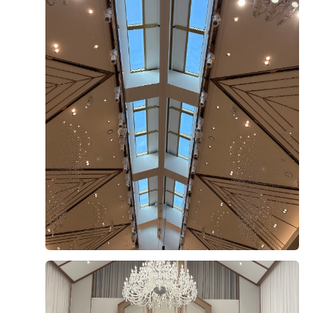
0
후기가 도움이 되었나요?
뛰어났고, 지하철 출구와 바로 연결되어 있어서 하객분들
이 길 찾기에도 정말 수월했습니다. 다만 연결된 출구가 공
항철도 쪽 출구라 역사 내부에서 조금 걸어야 하는 편,,, 그
래도 요즘 같은 여름이나 겨울에 밖에서 땡볕이나 추위를
밍또1
예식후기
겪지 않고 실내 역사로만 이동할 수 있다는 점을 생각하면
2026-07-21
31명 읽음
+ 카페
좋지 않은가용,,,?^_^ ​ 홀 분위기 및 꽃장식 어두운 홀 스타
일이라 입장이 시작되면 신부에게 시선이 딱 집중되는 느
낌이 좋았습니다. 특히 버진로드를 따라 걸어갈 때 걸음에
맞춰 위에서 샹들리에가 하나씩 내려오는 연출이 정말 예
뻤습니다. 버진로드 입구 꽃장식은 사전에 봤을 때 혹시나
+1
색감이 살짝 촌스럽지 않을까 걱정했었는데 (이전에 저도
상담 받으러 갔을 때였나 홀투어 했을 때였나 굉장히 촌스
럽다는 느낌을 받은 적 있어서,,,) 본식 당일에는 연핑크,
화이트, 그린 조합으로 아주 깔끔하게 세팅되어 있어 만족
스러웠습니다. ​ 커튼 입장 관련 주의사항 (꿀팁!) 입장은 커
튼 입장과 문 입장 중 선택할 수 있었는데, 문 위치가 정중
안녕하세요. 저는 24년 12월 21일 상암 DMC 웨딩타워 그
앙이 아니라 살짝 옆쪽이라 저는 커튼 입장을 선택했습니
랜드볼룸홀에서 예식을 마쳤습니다. 2년이 지나기 전에 후
다. 원래 제 계획은 커튼 뒤에서는 저 혼자 나오고, 버진로
다닥 후기를 써보려 합니다. 이 글에서는 웨딩홀 관련 비용