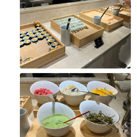
다고 했던게 기억이 나요! 하나하나 다 찍지 못했지만 다 못
찍은게 이정도에요! 종류도 많고 맛도 이정도면 맛있다고
생각이 들더라구요!! 면종류도 있고 죽, 빵 등등 많았습니
+5
다. 그리고 갈비랑 양갈비가 맛있었어요!! 웨딩홀 단톡방에
서도 다들 맛있다고 하는데 맛있더라구요! 지금 돌이켜보
니 본식날에는 뭔가 많이 못먹어요!​ 그래서 시식날 꼬옥 많
이 드세요! 저도 시식때 많이 주셨다고 생각했는데 (사실
본식때 더 먹어야지 했는데) 시간이슈도 있고 먹는게 쉽지
않더라구요! 먹고 있으면 돌아가시는 하객분들 인사드려야
첫번째로 선택하게 된 계기는 저희 둘다 생활권이 서울이
하고 정신없더라구요ㅎㅎㅎ DMC타워웨딩의 뷔페는 전반
기에 위치상으로 지방에서 오시는 하객분들도 접근성이 가
적으로 만족했어요! 다만 아쉬운점이 과일이 좀 얼어있었
까울것, 넓고 층고높은 밝은홀을 선호, 식사와 주차도 하객
던 점..? 안그래도 마지막에 설문조사 받으시는데 과일이
분들이 충분히 만족할만 할 것 등등 이런 욕심많은 조건들
아쉬웠다고 피드백했어요!​ 다행히 본식을 치르고 난 지금
을 기준으로 투어를 다니던 와중에 상암,디지털미디어시티
더 보기
회사분들에게 밥 맛있었고 주차도 편했다는 칭찬을 많이
역과 이어진 DMC타워 웨딩홀을 알고 계약을 진행하게 되
받았습니다! 💕​ 주차도 밥도 홀도 너무 예쁜 DMC타워웨딩
었습니다! ​위 사진에서 보시다시피 층고도 엄청 넓고 홀도
0
후기가 도움이 되었나요?
의 시식후기였습니다!
240명가량 입장이 가능한 넓은홀을 보유하였다보니 저희
기준에 충족했고! LED스크린이 설치되어있어 식전영상이
나 다른 홀과는 차이를 만들수있는 영상들을 띄울 수 있어