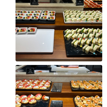
매력: 앞 큰 화면을 내 취향대로 꾸밀 수 있음 ! 양 옆 통창
도 너무 맘에 들었던.. 양옆에 커튼을 치고 식을 진행할 수
안녕하세요. 드디어 1년 넘게 준비했던 결혼식을 무사히
도 있고, 사진처럼 커튼을 열고 빛이 들어오게 진행할 수도
마치고 본식 후기를 남겨봅니다. 결혼 준비를 시작했을 때
있다구 하셨다 하객의 입장에서 신부 입장을 본다면 이런
는 본식이 정말 한참 남은 일처럼 느껴졌는데, 식장을 계약
시각일 듯 ..!! 신부 입장은 요기 문에 커튼이 달려 있어서
하고 스드메를 정하고 예물과 예복을 준비하고 하나씩 체
커튼이 사라락 열리고 입장할 수 있다고 하셨다~~~ 너무
크리스트를 지워나가다 보니 어느새 본식 당일이 되어 있
더 보기
로맨틱하자낭..💖 다른 밝은 홀보다 펠리체홀이 좋았던 이
었습니다. 준비하는 동안에는 시간이 참 더디게 가는 것 같
유는 이 꽃 색감이 너무나 내 스타일!!! 사실 셀럽앤어셈은
았는데, 지나고 보니 정말 순식간이었습니다. ​ 저희는 DM
0
후기가 도움이 되었나요?
꽃 색감이 하양+초록이라 아쉬웠그든요.. 파스텔 색감 조
C타워웨딩 펠리체홀에서 예식을 진행했습니다. 처음 홀 투
아요~~~ 불이 꺼져있는데도 화사한 신부대기실,, 여기도
어를 갔을 때부터 밝고 화사한 분위기가 마음에 들었는데,
층고가 높고 파스텔 색감 꽃들이 가득해서 완전 맘에 들어
5월의 초여름과도 정말 잘 어울리는 공간이었습니다. 화이
땅 셀럽앤어셈도 신부대기실 진짜 이뿌긴 함 !! 신부대기실
트톤의 깔끔한 인테리어와 따뜻한 채광 덕분에 전체적인
하현달
안에 화장실도 있고, 이렇게 쇼파도 있고, 사진에는 안보이
시식후기
분위기가 동화 같은 느낌이었고, 제가 평소 좋아하는 밝은
지만 예식 날에는 옆쪽에 다과도 세팅해주신다구.. 셀럽앤
2026-07-22
28명 읽음
+ 블로그
분위기와도 잘 어울려서 더욱 만족스러웠습니다. 사진으로
어셈 상담을 다녀온지라,, 자꾸 비교하게 되는데,, 셀럽엔
봐도 홀이 워낙 예뻐서 스냅 수정본이 더 기대되더라고요. ​
어셈보다 여기가 신부대기실 더 넓었다! 그치만 셀럽앤어
예식 시간도 너무 이르지도 늦지도 않은 애매한 시간대라
셈도 신부대기실 진짜 예뻤고 신부대기실에서 홀로 바로
아침부터 정신없이 움직이지 않아도 된다는 점은 좋았습니
입장이 가능한 장점이 있었지… 역시 포토테이블도 파스텔
다. 하지만 메이크업을 받고 하객분들을 맞이하고 식이 시
색감… 🌈 꽃이 더 풍성하면 좋았겠지만 액자 놓으면 꽉 차
+13
작되니 정말 눈 깜짝할 사이에 끝나버렸습니다. 주변에서