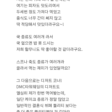
하셨어요~~ ​ 겨울에는 메뉴가 조금 달라질 수 있겠지만 식
이렇게 5중주 연주가 울리고 있을거에요. 친구가 사진찍어
여기는 피자도 맛도리여서
갓생쥬쥬
장 잘 잡았다 생각드는 하루👍👍 ​ 주차장은 건물에 워낙 넓
예식후기
보내준 사진인데 좋았다고 하네요. 그리고 4층까지 에스컬
두세번 정도 가져다 먹었고
으니 걱정 안 하셔도 됩니다~ 단, 예식장 손님들과 혼주차
2026-07-29
20명 읽음
+ 카페
레이터도 있고 지하주차장과 연결된 엘레베이터도 있어서
중식도 너무 간이 쎄지 않고
량 등으로 지하 4층 부터 주차하시면 빠를 것 같아요 ​ 시식
하객들이 편했다고 많이 말씀해주셨어요. 서울에서 결혼식
딱 적당해서 맛있더라구요~!
하시고 키오스크에 차량 등록하면 90분 무료로 이용할 수
을 할때 하객들 입장에서 주차도 매우 중요하다고 생각하
있어요~~
는데, DMC타워웨딩은 주차도 바로 옆건물 한샘주차장, 근
국 종류도 여러개 라서
처 공영주차장까지 포함하면 약1500대 가능이여서 주말임
국 없으면 밥 못 드시는
+3
에도 불구하고 주차가 부족했다는 후기는 못 들었던거 같
저희 할무니도 딱 좋아할 것 같더라구요.
아요. 4층 펠리체홀 포토테이블 사진입니다. 5*7 사이즈로
5장 출력해가면 이렇게 액자에 넣어서 올려주세요! 이젤은
스프나 죽도 종류가 여러개라
1개 준비해주시는데, 저희는 웨딩액자 가져가서 올려뒀습
골라서 먹는 재미가 있었달까요?
니다 ㅎㅎㅎ 그리고 본식 당일 펠리체홀 사진입니다. 채광
어떤가요? 결혼식 전날 비가 정말 많이와서 걱정이 많았는
안녕하세요~ 신혼여행 다녀오니 시간이 훅 지나가서 어느
그 다음으로는 디저트 코너!
데 다행히 당일에는 날씨가 맑았어요. 여기는 신부대기실
새 결혼한 지 한달이 다되가네요! 저는 상암 DMC역에 있
DMC타워웨딩의 디저트도
입니다. 분홍분홍 핑크핑크 제 부케와도 잘 어울리지않나
는 dmc타워웨딩 펠리체홀에서 본식을 올렸고 후기 남겨보
열심히 제가 한번 먹어봤는데,
요?ㅎㅎ 펠리체홀 홀투어 가보신 분들은 아시겠지만 생화
겠습니다! ​ 일단 저는 직접 발품팔고 신랑이랑 직접 홀투어
일단 케이크 종류가 정말 많았고
향 장난아닙니다. 꽃이 호텔처럼 엄청나게 많은것도 아니
다니면서 정했어요! 가장 중요한 건 위치, 주차, 식사였는
더 보기
일반적인 결혼식 뷔페 퀄리티 보다는
지만 이정도면 전 풍족하다고 생각해요^^ 신부대기실에서
데 우선 지하 통로를 통해서 DMC역으로 바로 다닐수 있는