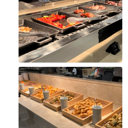
습니다. 6호선, 공항철도, 경의중앙선이 겹치는 디지털미
디어시티역과 건물이 직접 연결되어 있어 지방 하객분들이
더 보기
나 대중교통을 이용하시는 분들께 최적의 동선이더라고요.
또, 주차 역시 오피스 빌딩이라 주말에는 여유롭게 사용할
0
후기가 도움이 되었나요?
수 있다는 점이 메리트였습니다. 무엇보다 제 취향을 저격
한 건 '그랜드볼룸홀' 특유의 웅장하고 고급스러운 분위기
였습니다. 높은 층고와 긴 버진로드 덕분에 홀에 들어섰을
때의 개방감과 품격이 남달랐고, 어두운 컨벤션 스타일이
빵꾸커플
시식후기
라 본식 때 신랑 신부에게 완벽하게 하이라이트가 집중될
2026-07-03
30명 읽음
+ 블로그
것 같았습니다. 풍성한 생화 장식과 화려한 샹들리에, 그리
고 조명 연출까지 더해져 호텔 웨딩 못지않은 클래식하고
고급스러운 스냅 사진을 건질 수 있겠다는 확신이 들었습
니다. 연회장 뷔페 역시 가짓수도 많고 맛있다는 평이 자자
해서 안심이 되었습니다. 당일 계약 혜택과 견적도 합리적
+15
인 선에서 잘 조율해 주셔서 기분 좋게 당일 계약을 진행했
습니다. 서울 서쪽인 상암이나 마포 인근에서 교통과 밥이
보장되면서, 웅장하고 품격 있는 어두운 홀을 원하시는 예
신님들이라면 투어 리스트에 꼭 넣어보시길 권해드립니다.
다들 만족스러운 베뉴 투어 되세요!