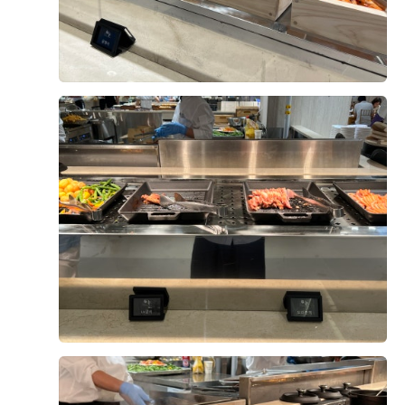
0
후기가 도움이 되었나요?
여니뭉
계약후기
2026-07-05
23명 읽음
+ 카페
+1
베뉴를 고를 때 예산, 교통, 뷔페, 그리고 홀의 무게감까지
다각도로 비교해 보았는데요! DMC타워웨딩은 이 모든 조
건의 밸런스가 가장 잘 맞는 육각형 베뉴라는 생각이 들었