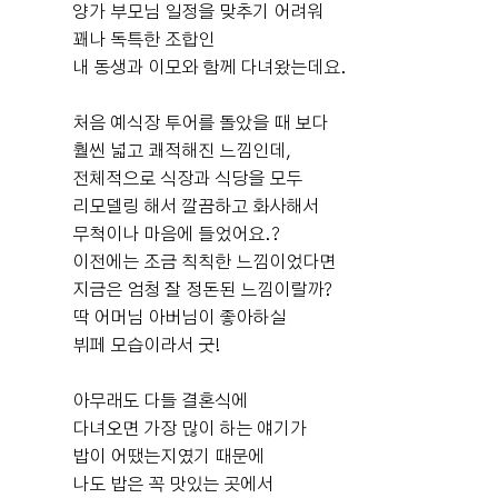
양가 부모님 일정을 맞추기 어려워
꽤나 독특한 조합인
서늘보
계약후기
내 동생과 이모와 함께 다녀왔는데요.
2026-08-03
17명 읽음
+ 블로그
처음 예식장 투어를 돌았을 때 보다
훨씬 넓고 쾌적해진 느낌인데,
전체적으로 식장과 식당을 모두
리모델링 해서 깔끔하고 화사해서
+6
무척이나 마음에 들었어요.?
이전에는 조금 칙칙한 느낌이었다면
지금은 엄청 잘 정돈된 느낌이랄까?
딱 어머님 아버님이 좋아하실
뷔페 모습이라서 굿!
안녕하세요~~ 오늘은 제가 계약하고 온 웨딩홀을 소개하
려고 합니다! 바로~~ 상암에 위치한 "DMC타워웨딩 펠리
아무래도 다들 결혼식에
체홀" !! ​DMC타워는 하객분들이 찾아오기에 너무 편해보
다녀오면 가장 많이 하는 얘기가
이는 웨딩홀이었어요. 주차 공간도 넉넉했고 지하철역이랑
밥이 어땠는지였기 때문에
도 연결되어 있답니다~~! 저는 여름 예식이라 날씨 걱정이
더 보기
나도 밥은 꼭 맛있는 곳에서
컸는데 버스정류장도 바로 10초 거리!! 로비에는 아름다운