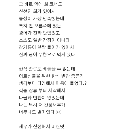
신 분께서 궁금할 만한 부분들 미리 다 이야기해 주시고 너
다. 저는 아내가 중요하게 보는 부분도 물론 있었지만, 신
그 바로 옆에 회 코너도
무 친절하셔서 마음에 들었답니다👍❤️ ​ 밝고 예쁜홀 선호
랑 입장에서는 주차나 하객분들이 이용하기 편한 환경도
신선한 회가 있어서
하시면 무조건 강추드려요💗
중요하게 생각했는데 전체적으로 만족스러운 웨딩홀이었
동생이 가장 만족했는데
더 보기
습니다. 처음 봤을 때 가장 마음에 들었던 부분은 높은 층
특히 맨 오른쪽에 있는
고였습니다. 홀이 넓고 시원한 느낌이 들어서 답답하지 않
광어가 진짜 맛있었고
0
후기가 도움이 되었나요?
았고, 밝은 분위기도 좋았습니다. 나중에 본식 사진을 받아
소스도 일반 간장이 아니라
보니 왜 아내가 이 홀을 좋아했는지 알겠더라고요. 조명이
참기름이 살짝 들어가 있어서
랑 자연광이 잘 어우러져서 사진도 정말 화사하고 예쁘게
진짜 광어 무한으로 먹게 됐다.
나왔습니다. 저는 개인적으로 주차를 중요하게 생각했는데
조은굿럭
예식후기
DMC타워웨딩은 주차 공간이 잘 되어 있어서 만족스러웠
한식 종류도 빼놓을 수 없는데
2026-08-02
36명 읽음
+ 카페
습니다. 하객분들이 많이 오시는 날이라 주차가 불편하면
어르신들을 위한 한식 반찬 종류가
신경 쓰일 수 있는데, 그런 부분에 대한 걱정이 적어서 좋았
생각보다 다양해서 마음에 들었다.?
습니다. 또 시식 때 미리 음식을 먹어봤는데 맛도 좋았고
각종 장류 부터 시작해서
종류도 다양해서 하객분들도 만족하시겠다는 생각이 들었
나물과 반찬이 있었는데
습니다. 본식 당일에는 청담에서 메이크업을 마치고 웨딩
나는 특히 저 간장새우가
+1
홀로 이동했는데, 다행히 차가 많이 막히지 않아서 여유 있
너무나도 별미였다 ><
게 도착할 수 있었습니다. 도착 후에는 혼주분들이 준비하
실 수 있는 공간도 확인했는데, 혼주대기실이 넓어서 부모
새우가 신선해서 비린맛
님들이 한복과 양복으로 갈아입고 준비하시기에 좋았습니