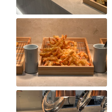
안녕하세요 꾸꾸입니당~!! 이제 본식이 어느덧 한 달 뒤인
저희 커플인데용 ㅎㅎ​ 당일계약혜택으로 6명까지 시식이
가능했지만 남자친구 부모님께서는 시간이 안된다구 하셔
서 ㅠㅠ 저희 부모님이랑 저희 커플 이렇게 4명이서 시식
을 다녀왔어요!! 본식 전에 미리 시식하면 좋으니까 먼저 문
더 보기
자로 예약 문의 드렸어요 예식 있는 토, 일 첫식 전 타임에
시식 가능하시니 참고하세용!! 그리고 시식일정 3일전에 확
0
후기가 도움이 되었나요?
인문자가 이렇게 왔어요 ㅎㅎ 홀 2개 중 저희는 메르홀로
배정이 되었네요 도착하니 직원분께서 성함을 물어보시곤
자리를 안내해주셨어요! 저희는 6명까지 되서 테이블 2개
있는 자리로 안내받았네요 ​ 첫 식 오픈전이라 다들 시식하
러 오신 분들만 계셨어요 ㅎㅎ 연회장도 생각보다 더 넓었
1
2
3
4
5
6
7
8
9
고 일식, 중식, 한식, 양식 등 다양하게 음식들이 준비되어
10
있었습니닷 한쪽에 보이는 디저트코너! 아니 핑거푸드 퀄
리티 실화인가요 너무 예쁘잖아요!! 심지어 종류까지 엄청
다양하게 준비되어있었어요 ㅎㅎ 디저트류도 다양해서 디
저트 좋아하시는 분들 아주 햅삐하게 즐기실 수 있을 것 같
아요 ㅎㅎ​ 여기는 초밥 코너! 개인적으로 키토김밥 결혼식