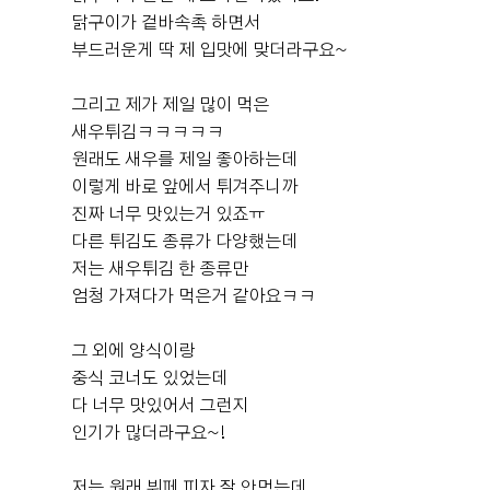
예약 자리가 미리 잡혀있다보니 정말 너무 일찍 가지 않으
도 매우 깔끔했습니다. 예식이 끝난 후에는 2층에서 정산
닭구이가 겉바속촉 하면서
셔도 된답니다🤵 연회장의 첫 느낌은 정말 너무 깔끔하고
을 진행했는데, 방마다 현금 계산기가 준비되어 있어서 금
부드러운게 딱 제 입맛에 맞더라구요~
넓다!!! dmc타워웨딩은 3개의 홀이 동시에 진행되는 형태
액 확인도 편했고 무엇보다 프라이빗한 공간에서 차분하게
에요 ​그에 비해서 연회장이 너무 좁지는 않을까 걱정했는
정산할 수 있다는 점이 좋았습니다. 예식 직후에는 정신이
+6
그리고 제가 제일 많이 먹은
데 지하에 2개의 큰 연회장이 있고 내부에서도 홀이 사로
없을 수 있는데 별도의 공간에서 여유 있게 마무리할 수 있
새우튀김ㅋㅋㅋㅋㅋ
나눠지는 형태에요 이렇게 다른 하객들과 겹치지 않아 좋
어서 만족스러웠어요. ​ ✨ 총평 처음 투어를 갔을 때부터 원
원래도 새우를 제일 좋아하는데
았어요! 시식은 예식이 시작하기 전에 진행되는 형태다 보
픽이었던 DMC타워웨딩 펠리체홀이었는데, 본식을 마치
니 어떤 느낌일지 궁금했는데 ​ 그냥 뷔페를 우리가 처음 먹
이렇게 바로 앞에서 튀겨주니까
고 나니 선택을 정말 잘했다는 생각이 들었습니다. 신부대
는거였어요 준비도 너무 깔끔.. ​ 어른분들과 결혼식장을 다
진짜 너무 맛있는거 있죠ㅠ
기실부터 본식홀, 자연광, 생화 장식, 5중주 연주, 매끄러
녀보면 다들 찾으시는 도가니탕.. ​ 저는 먹은 시식중에 도
다른 튀김도 종류가 다양했는데
안녕하세요. 소새댁입니다. 작년 6월부터 시작해서 약1년
운 진행, 정산 시스템까지 전체적으로 만족도가 매우 높았
가니탕이 진짜 1등 이었어요👍 ​ 밖에서 팔아도 사먹었을 정
저는 새우튀김 한 종류만
을 준비한 결혼식이 드디어 끝났어요ㅎㅎㅎㅎ 오늘의 후
어요. 준비 과정에서는 고민도 많았지만 막상 본식을 치르
도..ㅎㅎ ​ 다들 궁금하실 회 종류는 많지는 않은 편이었어
엄청 가져다가 먹은거 같아요ㅋㅋ
기는 저의 베뉴였던 DMC 타워웨딩 4F 펠리체홀 입니다.
고 나니 아쉬움보다는 만족감이 훨씬 컸습니다. 다시 결혼
요 대신에 회를 정말 두툼하게 썰어주더라구요 육회도 냉
일단 저는 웨딩홀을 알아볼때 첫번째로 밝은홀을 원했어
식을 준비한다고 해도 저는 고민 없이 DMC타워웨딩 펠리
동 아니라 자꾸만 먹게 되는...^^ 디저트에서 한 번 더 놀
그 외에 양식이랑
요. 저희는 약 4군데의 웨딩홀을 투어했었는데 그 후기는
체홀을 선택할 것 같아요. 펠리체홀을 고민하고 계신 예신
더 보기
란.. 종류가 뭐이리 많은지! ​ 아쉽게 과일이 많은 느낌은 아
나중에 천천히 올리도록 하겠습니다. 펠리체홀이 사실 저
중식 코너도 있었는데
님들께 자신 있게 추천드립니다!
니었지만 쿠키나 빵 종류는 너무 많았고 맛도 완젼 깔끔 너
희의 예산보다 조금 더 비싸긴 했지만 주차, 밥, 식대, 시간
다 너무 맛있어서 그런지
0
후기가 도움이 되었나요?
무 달지도 않고!! 음식에 대한 전체적인 평은 너무 깔끔하고
종합적으로 따져볼때 안할이유가 없는 홀이여서 선택하게
인기가 많더라구요~!
맛있다!!! 웨딩에서 가장 중요한 부분이 밥이라 조금 걱정하
되었습니다. 당일 로비사진입니다. DMC 타워웨딩은 총
기도 했었는데 부모님고 정갈하고 맛도 괜찮다고 만족해
2,3,4층 각 층마다 웨딩홀이 있어요. 1층으로 들어오시면
저는 원래 뷔페 피자 잘 안먹는데