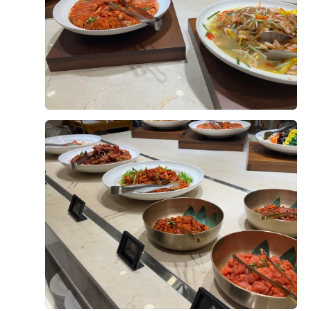
나고도 찍었어요) ​ 신부대기실 및 예식 진행 처음 계약 당
결혼식을 준비하면서 블로그 후기들을 참고해서 3주에 걸
시 홀에서는 보증인원을 250명으로 얘기했는데 저희는 더
쳐 웨딩홀을 3곳으로 추려서 직접 방문 상담을 다녔습니
많이 올 걸로 예상해서 300명으로 부르고 대관료를 할인
다. DMC타워웨딩은 그 중 두 번째로 방문한 곳이었어요,
받았는데요, 이후에 아빠 손님 막 100명 넘는다 계속 이 소
상담해주신 실장님이 친절하셨고 저희가 원하는 부분을 먼
리를 하셔서^^ 직전에 350명으로 늘렸습니다. 예비 신부대
저 짚어서 설명해주셔서 따로 질문할 게 별로 없었습니다.
더 보기
기실에서 사진을 미리 많이 찍어둔 덕에 메인 대기실에서
ㅎ 역시나 밝은홀 파인 저의 마음에 들었던 점은 높은 층고
는 하객 응대에 집중 할 수 있었고 덕분에 친구들과 빠짐없
와 천장에서 들어오는 자연채광이었습니다. 실내 전체가
0
후기가 도움이 되었나요?
이 다 같이 사진을 찍을 수 있어 뿌듯했습니다. ​ 식 1시간
밝고 개방감이 좋아서 사진으로 봤을 때보다 실제로 봤을
전 메인 대기실로 이동한 뒤로는 남편도 밖에서 하객을 맞
때 훨씬 고급스럽게 느껴졌습니다! 너무 새하얗기만 한 홀
이하느라 얼굴을 거의 보지 못했습니다. 그렇게 정신없이
은 원하지 않았는데, 화이트·베이지 톤 플라워 장식이 웅장
인사를 나누다 보니 곧 식 시작이라며 입장 문 앞에 서 있는
하면서도 화사한 분위기더라고요. 버진로드 양옆에 생화
지여닝
저를 발견했습니다. (개인적인 팁인데, 떨리는 거 걱정되시
계약후기
장식도 만족스러웠고, 대형 LED 스크린도 저에겐 좋았습
는 분들 인데놀!! 꼭 드세요 저는 미리 복용해서 그런지 떨
2026-07-19
19명 읽음
+ 카페
니다. 하객 입장에서도 홀이 넓어 답답하지 않고, 주차 공
리는거 전혀 없이 입장할 수 있었습니다.) 예식 도우미분들
간이 넉넉해 자차 이용 하객들도 편할 것 같았습니다. 지하
의 매끄러운 안내 덕분에 전체적인 진행은 차질 없이 잘 마
철역과도 연결되어 있어 교통 접근성이 좋았고, 저희 부부
무리되었습니다. ​ 하객 수 정산 및 연회장 예식 당일 아침
의 집(마포+은평 권역)과도 가깝고 양가 지인, 직장 동료들
에 눈이 오고 교통 상황이 안 좋아 아버님 측 지방 하객분들
동선까지 두루 편해서 위치 면에서 고민할 필요가 없었습
중 일부가 다른 예식장으로 잘못 가시는 일이 있었습니다.
+2
니다. 3주 차 토요일에 세 번째 베뉴까지 다 돌아본 후 바로