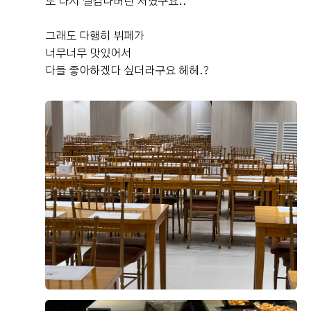
타워웨딩 중에 최종적으로 dmc 타워웨딩 펠리체홀을 계약
또 다시 실감나버린 저였구요..
ㅜ 진짜 로즈로사 최고 그리고 2부드레스도 지정 혜택으로
했다! ​ 우리가 찾던 웨딩홀 기준 1. 밝은 홀 2. 교통 3. 맛있
진행했는데 원래는 한복하려다가 2부 드레스 피팅하고 맘
는 밥 요 세가지를 완벽하게 충족시킨 펠리체홀 💞 ​ 셀럽앤
그래도 다행히 뷔페가
더 보기
에들어서 입었는데 인사드릴때 이쁘다고 칭찬 많이해주셧
어셈은 생각보다 견적은 굉장히 괜찮게 받았었는데.. 애매
너무너무 맛있어서
어요! 언제 또 드레스를 입어보겟어하고 맘에드는거 입엇
한 밝은 홀 + 포토 테이블, 조명 색 등등 자잘하게 걸리는
다들 좋아하겠다 싶더라구요 헤헤.?
0
후기가 도움이 되었나요?
는데 완전 대만족입니당 ㅎㅎ ​ 아쉬운점은 어쩔수 없이 있
것들이 있어서 패스하구.. ​ Dmc 타워웨딩은 이전에 주말
을 수밖에 없지만 만족스러웠던 점이 더 크기때문에 열심
에 방문했을 때도 주차하기 어렵지 않았고 지하철역에서
히 1년 준비한만큼 후련하고 즐거웠습니다!! ​ 정말 본식 당
바로 연결되는 게 진짜 최고.. 상담실에서 반복 재생되던
일에는 호로록하고 당사자들은 정신없이 지나가요! 본식
영상을 보는데 펠리체홀이 넘 예뻐서 두근두근거려따 .. 펠
굥굥이이요
전까지 열심히 힘내서 준비하시고 당일엔 다들 즐기세요!!
예식후기
리체홀은 층고가 높고 채광이 잘 들어오도록 개조한 곳이
결혼 축하드립니다 !!
2026-07-27
32명 읽음
+ 카페
라 그런지 홀, 로비가 있는 4층 에스컬레이터를 오를 때부
터 갑자기 확 밝아진다..! 로비도 진짜 넓어서 하객 붐빌 일
없을 것 같구.. 신부는 요 문 앞, 로비에서 대기하다가 입장
해야 하지만 나는 신부대기실에서 연결 안되어있는 건 하
나도 상관없을 듯 했다!! 서울에서 은근히 층고높은 베뉴를
+1
찾기 어려웠는데 요기는 확실히 층고가 높아서 웅장하다
🤩 예식이 없는 평일에 상담을 간 거라 하늘 뚜껑이 열리지
않았는데도 이렇게 화사합니다요.. 실제 주말 식때는 더더
더 밝았다!!! 들어가자마자 꽃향기 대박… 🌸 펠리체홀의