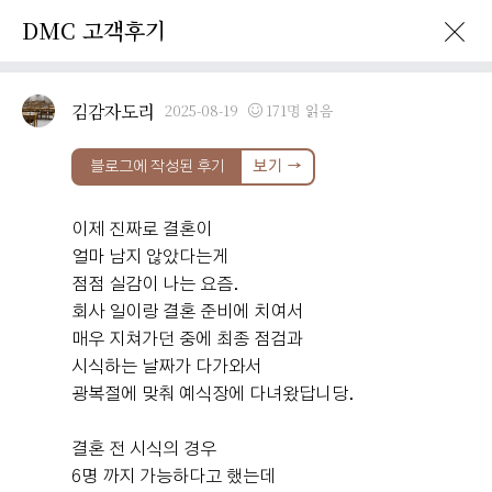
DMC 고객후기
김감자도리
2025-08-19
171명 읽음
이벤트 · 프로모션
DMC 고객후기
SNS 소식
DMC 공지
블로그에 작성된 후기
보기 →
DMC타워웨딩
고객후기
이제 진짜로 결혼이
얼마 남지 않았다는게
DMC
Review
점점 실감이 나는 요즘.
회사 일이랑 결혼 준비에 치여서
매우 지쳐가던 중에 최종 점검과
시식하는 날짜가 다가와서
광복절에 맞춰 예식장에 다녀왔답니당.
DMC타워웨딩 고객님들께서
직접 작성해주신 소중한 후기입니다.
결혼 전 시식의 경우
6명 까지 가능하다고 했는데