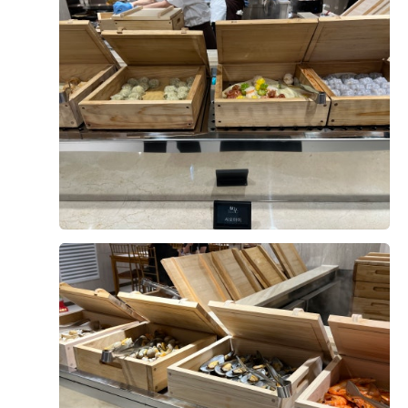
배영하는종이배
있어 프라이빗하게 밥이랑 커피를 즐길 수 있다는 장점이
계약후기
생각이 들었습니다. ​ ✔️ 음식 음식 퀄리티가 엄청 뛰어나
있습니다. 각 층마다 ATM 기계가 있어 혼잡하지 않구요.
2026-07-07
34명 읽음
+ 카페
고, 후기 평도 좋아서 안심됐어요. 결혼식은 하객분들이 맛
층마다 단독홀이라 헷갈릴 일 전혀 없습니다. 엘레베이터
있게 드시고 가시는 것도 중요하다고 생각해서 이 부분도
8대, 에스컬레이터 코 앞에 있어 매우 만족스러웠습니다.
만족! ​ 상담도 친절하고, 부담스럽지 않게 진행해 주셔서 편
상담을 마치고 잠시 고민하고 다시 올라가서 바로 계약했
하게 둘러볼 수 있었고, 궁금한 점도 하나씩 친절하게 설명
어요. 저희는 27년 8월 계약을 마쳤답니다! 딱 길일이에요
해 주셨습니다. 결국 예쁜 홀 + 좋은 교통 + 음식까지 제가
>,< 여러분도 신중한 고민해 보시고 좋은 베뉴로 계약하시
+5
중요하게 생각했던 조건이 다 맞아서 계약하게 됐어요. 웨
길 바랄께요~!
딩홀 고민하시는 분들은 직접 한 번 가보시면 느낌이 오실
것 같아요. 저는 투어 끝나고 나와서 신랑이랑 "여기가 제
일 예뻤다"는 얘기를 계속했네요. 😊 [출처] 예쁜 홀 + 교
통 + 음식까지 만족했던 DMC 타워웨딩 (계약 후기)|작성
자 00
DMC 웨딩홀 투어 다녀오고 저희는 펠리체홀로 예약했어
요 :) ​펠리체홀은 밝은홀이라 분위기가 화사하고 깔끔해서
마음에 들었고, 240석에 버진로드도 21m라 규모감도 괜찮
았어요. 신부대기실 안에 파우더룸이랑 화장실이 같이 있
고, 펠리체홀 대기실에만 다과가 제공되는 점도 좋았어요.
더 보기
주차도 넉넉한 편이고 식당 규모도 커서 하객분들 식사 걱
정은 덜할 것 같아요. 밝고 단정한 웨딩홀 찾는 분들은 펠