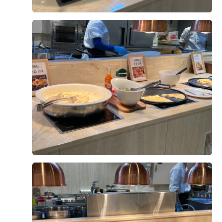
디지털미디어시티역 8번출구
→ 웨딩홀 연결
지번주소
서울 마포구 상암동 1622
네비게이션
DMC타워웨딩
SNS
블로그
인스타그램