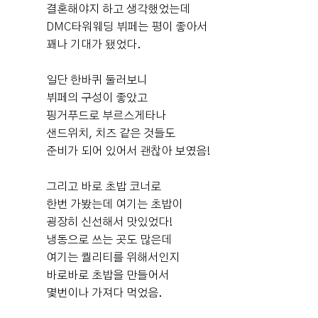
결혼해야지 하고 생각했었는데
연주가 흘러 나와 아름다운 분위기가 폴폴~ 기업은행 AT
0
후기가 도움이 되었나요?
DMC타워웨딩 뷔페는 평이 좋아서
M기기가 많이 있어서 돈 뽑기에도 복잡하지 않고 좋을 것
꽤나 기대가 됐었다.
같았어요! DMC타워는 홀이 3개지만 각각 다른 층에 위치
해 있기도 하고 건물 자체가 넓직해서 혼잡도는 덜 걱정되
일단 한바퀴 둘러보니
었답니당 ◡̈ 제가 선택한 펠리체홀은 꼭대기 4층에 위치해
조은굿럭
예식후기
뷔페의 구성이 좋았고
있어요 ! 펠리체홀은 어두운홀만 추구하던 제가... 보자마
2026-08-02
26명 읽음
핑거푸드로 부르스게타나
+ 카페
자 한눈에 반한 홀이에요! ㅠㅠ 아무리 여러 곳을 봐도 눈
에 아른 아른거리는 홀!!🥰 ​ 통창 구조에 층고가 높아 어두
샌드위치, 치즈 같은 것들도
운홀 못지 않게 아름답고 웅장한 홀입니당 스크린도 큼지
준비가 되어 있어서 괜찮아 보였음!
막해서 더더 마음에 들었어요! 예식 때 미디어아트 활용도
가능합니다✨ 연회장은 지하 1층에 준비되어 있고 연회장
그리고 바로 초밥 코너로
+1
이 양측에 각 1개씩 있어서 하객이 겹칠 일도 없을 것 같았
한번 가봤는데 여기는 초밥이
어요 완전 육각형 베뉴아닌가요??!! ​ 음식은 워낙 맛있다고
굉장히 신선해서 맛있었다!
유명하기도 해서 걱정이 없었는데 실제로 봤을 때도 메뉴
냉동으로 쓰는 곳도 많은데
가 정말 다양했고 시식이 벌써부터 기대되었어요ㅋㅋㅋ!!
여기는 퀄리티를 위해서인지
점심 전 방문이라 메뉴보니 더 배고파지더라구요🥹 ​ 혼주
바로바로 초밥을 만들어서
헤매, 한복샵도 입점해있어 당일에 한 곳에서 모든 걸 해결
저희가 선택한 DMC타워웨딩은 아내가 처음 투어 갔을 때
몇번이나 가져다 먹었음.
할 수 있기에 너무 편한 웨딩홀입니당 무엇보다 상담해주
부터 "여기서 하고 싶다"고 바로 마음에 들어 했던 곳입니