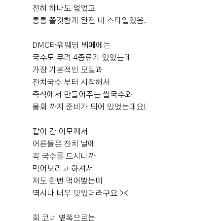
전혀 하나도 없었고
다. 저희는 먼저 가족사진과 신랑신부 사진을 찍고, 시간이
통통 쫄깃한게 완전 내 스타일었음.
되어 복도에서 하객 맞이를 진행했습니다. 개인적으로 복
드디어 DMC타워웨딩 펠리체홀에서의 예식을 모두 마치고
도가 넓고 단독으로 사용할 수 있다는 점이 정말 좋았습니
전체적인 총평을 남겨보려고 합니다. 준비하면서 후기를
다. 만약 다른 예식 하객들과 동선이 섞이는 구조였다면 훨
DMC타워웨딩 뷔페에는
정말 많이 찾아봤던 만큼 저도 예신님들께 도움이 되었으
씬 정신없고 불편했을 것 같은데, 그런 부분이 잘 분리되어
국수도 무려 4종류가 있었는데
면 하는 마음으로 키워드별로 정리해봤어요! ​ 🌸 신부대기
있어서 여유롭게 하객분들을 맞이할 수 있었습니다. 본식
가장 기본적인 모밀과
실 신부대기실은 정말 기대 이상이었습니다. 홀은 전체적
더 보기
진행도 전체적으로 매끄럽게 잘 흘러갔습니다. 정신없는
잔치국수 부터 시작해서
으로 화이트 톤의 밝고 웅장한 분위기라면, 신부대기실은
하루였지만 스태프분들이 안내를 잘 해주셔서 크게 신경
즉석에서 만들어주는 쌀국수와
핑크톤의 생화 장식이 가득해서 또 다른 매력이 있었어요.
0
후기가 도움이 되었나요?
쓸 부분 없이 식에 집중할 수 있었습니다. 예식이 끝난 후
물회 까지 준비가 되어 있었는데요!
같은 웨딩홀 안인데도 분위기가 달라서 사진 찍는 재미도
사진을 받아보고 다시 보니 홀이 워낙 밝고 화려한 분위기
있었고, 어디에서 찍어도 정말 예쁘게 나왔습니다. 무엇보
라 사진도 정말 잘 나왔더라고요. 결혼식은 한 번뿐이라 웨
다 생화가 정말 풍성하게 장식되어 있어서 들어가는 순간
같이 간 이모께서
딩홀 선택이 고민될 수밖에 없는데, DMC타워웨딩은 신부
"와!"라는 말이 절로 나올 정도였어요. 사진으로 보는 것보
어른들은 잔치 날에
서울한라봉
가 좋아하는 분위기뿐만 아니라 신랑 입장에서 중요하게
시식후기
다 실제가 훨씬 예뻤고, 하객분들도 신부대기실 너무 예쁘
꼭 국수를 드시니까
생각하는 주차, 동선, 하객 편의성까지 만족스러운 곳이었
2026-08-01
18명 읽음
+ 블로그
다고 많이 말씀해주셨습니다. 공간도 정말 넓은 편이라 하
먹어보라고 하셔서
습니다. 결과적으로 좋은 선택이었다고 생각합니다.
객이 많이 들어와도 크게 혼잡하다는 느낌이 없었어요. 가
저도 한번 먹어봤는데
족들과 친구들이 한꺼번에 와도 여유롭게 사진을 찍을 수
역시나 너무 맛있더라구요 ><
있었고, 동선도 편했습니다. 음료 케이터링도 준비되어 있
어서 기다리시는 분들이 편하게 이용할 수 있었던 점도 만
회 코너 옆쪽으로는