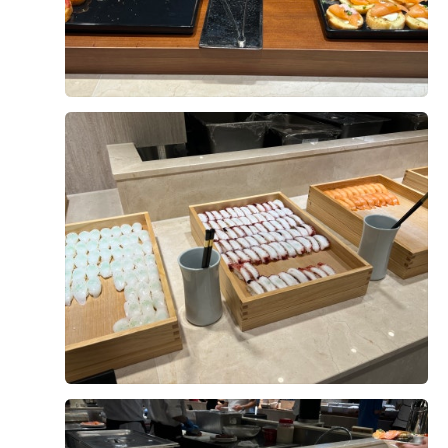
보일 것 같기듀 !?? 평일 상담 받고 계약했더니 와인도 선
본식은 정말 순식간이라 기억도 잘 안 난다고 많이 이야기
물로 주셔땅 ✌🏻 ​ 꼼꼼하게 찾아보는 성격 탓에 더 어려웠던
했는데, 직접 겪어보니 그 말이 무슨 뜻인지 바로 알겠더라
내 베뉴 찾기… 드디어 완뇨.. 💞
고요. 긴장도 많이 했고 정신없이 인사하다 보니 기억이 띄
엄띄엄 남아 있는 느낌이었습니다. ​ 신혼여행까지 다녀온
뒤 스냅 사진과 영상들을 하나씩 받아보면서 그날의 모습
안녕하세요! 하현달입니다 :) 웨딩홀선택할 때 중요하게 생
을 다시 보게 되었는데, 제가 미처 보지 못했던 장면들도 많
각했던 !! 주차랑 밥인데요.​ 손님들을 초대했으면 손님들이
고 부모님과 하객분들의 표정까지 담겨 있어서 괜히 울컥
불편하지 않아야 하고 맛있는 음식을 대접해야 하죠 :) 제
하기도 했습니다. 사진과 영상을 보면서 본식을 다시 한 번
가 선택한 DMC타워웨딩은 개인적인 생각으로는 6각형 웨
경험하는 기분이 들었습니다. ​ 1년 동안 열심히 준비했던
딩홀 같았어요! 저에게 맞는 예산대는 물론 지하철, 주차,
더 보기
결혼식이 고작 30분 남짓 만에 끝났다는 게 조금은 아쉽기
뷔페, 웨딩홀 등등 뭐하나 빠지는게 없었어요!​ 무튼 저는 식
도 했지만, 그 짧은 시간 동안 정말 많은 축하와 사랑을 받
한달전에 시식을 예약했는데요. 주말 10시30분에만 가능
0
후기가 도움이 되었나요?
을 수 있었던 소중한 하루였습니다. 다행히 DVD도 함께 신
했어요! 생각해보면 당연한거 같아요. 다른 손님분들과 신
청해두어서 영상이 완성되면 예랑이와 함께 다시 보며 추
랑신부에게 방해가 되면 안되니까요!​ 저희는 시식이 6명이
억에 잠겨보려고 합니다. 결혼 준비는 길고 힘들기도 했지
서 가능했어서 신랑신부랑 양가 부모님을 모시고 왔습니
만, 본식을 마치고 나니 그동안의 시간이 모두 좋은 추억으
다. 직원분의 안내를 받아서 자리로 가면 신랑신부의 이름
마리마리3
로 남은 것 같아 정말 행복한 하루였습니다. ❤️
계약후기
과 함께 시식예약석으로 안내해주세요.​ 저는 웨딩홀투어
2026-07-22
18명 읽음
+ 카페
할 때 생각났는데 고등학교 친구가 거의 10년전에 같은홀
에서 결혼했더라구요! 그때 친구가 했던 말이 여기 밥 맛있