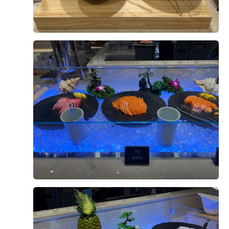
충분히 메리트 있는 베뉴라고 생각했어요!! ​추가적으로 주
밍또1
예식후기
차도 1000대 정도 여유공간을 보유하고 있다고 들었고, 식
2026-07-21
28명 읽음
+ 카페
당도 2군데 나뉘어있기 때문에 하객들이 다른 홀과 섞이지
않는다는 것이 큰 장점으로 다가왔습니다!! 밥이야 리뉴얼
된지 얼마 되지 않았고 저 또한 하객으로 방문했을때 엄청
맛있게 먹었던 기억이 있는지라 조금도 고민하지 않았었구
요!! ​요즘에는 답례품을 주는 웨딩홀이 많이 없는것 같던데
+1
지방에서 오시는 하객들이 많은 저에게는 이것또한 큰 장
점으로 생각이 되었습니다!! 아쉬운점보다는 장점이 너무
커 단번에 당일계약을 할 만큼 충분히 좋은 웨딩홀이라 생
각이 드네요! 다들 성공적인 결혼준비 되시길 바라고 혹시
나 저희의 결혼준비 과정이 궁금하다면 아래 링크 참고해
주세요
안녕하세요! 24년 12월 21일에 본식 치룬 헌신입니다.....
2년이 지나기 전에 본식 당일 웨딩홀 연출과 동선, 뷔페 위
주의 실제 후기를 적어보려 합니다 ​ 위치 및 대중교통 상암
DMC 타워 웨딩을 선택한 이유 중 하나는 바로 위치 때문
인데요,, 저희 지인들 거주지가 주로 용산, 마포, 영등포,인
더 보기
천 쪽이라 위치상 아주 만족스러웠습니다!! 6호선, 공항철
도, 경의중앙선이 모두 연결되어 있어 대중교통 접근성이