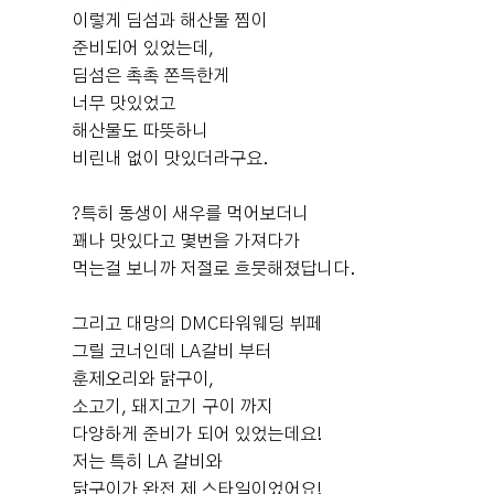
+13
족스러웠어요. ​ 💐 본식 진행 본식은 처음부터 끝까지 정말
이렇게 딤섬과 해산물 찜이
매끄럽게 진행됐습니다. 스태프분들이 동선을 잘 안내해주
준비되어 있었는데,
시고 식순에 맞춰 꼼꼼하게 진행해주셔서 신랑과 저는 예
딤섬은 촉촉 쫀득한게
식에만 집중할 수 있었어요. DMC타워웨딩의 가장 큰 장점
너무 맛있었고
인 자연광도 본식 당일 제대로 느낄 수 있었습니다. 다행히
해산물도 따뜻하니
날씨가 좋아 통창으로 햇살이 예쁘게 들어왔고, 사진도 정
차차라봉이네 차차에요🙃 회사일로 둘다 너무 바쁜 요즘..
비린내 없이 맛있더라구요.
말 화사하게 나왔어요. 입장 방식도 선택할 수 있다는 점이
드디어 다가온 식장 시식을 다녀왔어요👍 ​ 웨딩날짜는 12
좋았습니다. 저는 커튼 입장을 선택했는데 커튼이 열리는
월! 저희는 dmc타워웨딩 그랜드볼룸을 예약했어요 보통
?특히 동생이 새우를 먹어보더니
순간 높은 층고와 함께 홀이 한눈에 펼쳐지는 느낌이 정말
시식도 해보고 웨딩홀 결정을 하는데 시간이 없는 우리...
꽤나 맛있다고 몇번을 가져다가
웅장했어요. 이런 부분까지 신랑, 신부 취향에 맞게 선택할
😭 ​ 당일계약으로 할인 왕창 받고 밥은 워낙 유명해서 믿고
먹는걸 보니까 저절로 흐뭇해졌답니다.
더 보기
수 있다는 점도 만족스러웠습니다. 그리고 개인적으로 정
기다렸어요 ​ 시식 날짜는 나중에 전화로 정해주시면 원하
말 만족했던 부분이 바로 5중주 연주였습니다. 서비스로
는 날짜로 예약 잡아주셔요 ​ 전화로 예약하고 날짜 기다리
0
그리고 대망의 DMC타워웨딩 뷔페
후기가 도움이 되었나요?
제공되는 부분인데도 퀄리티가 정말 좋았어요. 생음악이
고 있으면 친절하게 확인 문자가 와요 ​ 시식은 보통 첫 예식
그릴 코너인데 LA갈비 부터
주는 웅장한 분위기 덕분에 예식의 분위기가 한층 더 고급
식사 시간과 겹치지 않아야해서 아침 10:30에 진행한다 하
훈제오리와 닭구이,
스럽고 특별하게 느껴졌습니다. 하객분들도 음악이 너무
더라구요 ​ 도착해서 이름 말하고 기다리고 있으면 시간이
소고기, 돼지고기 구이 까지
좋았다는 이야기를 많이 해주셔서 더욱 만족스러웠어요. ​
되어서 드디어 입장! ​ 일찍가도 먼저 못 들어가고 시간이 되
소새댁
다양하게 준비가 되어 있었는데요!
💰 식대 및 보증인원 저희는 최소 보증인원을 200명으로
예식후기
어야 들어갈 수 있어요 너무 빨리 도착하지 않으셔도 됩니
계약했고, 실제 참석 인원은 210명 정도였습니다. 예상 인
저는 특히 LA 갈비와
2026-07-29
15명 읽음
+ 블로그
다 ㅎㅎ ​ 요렇게 인원에 맞게 테이블도 미리 세팅해주셔요
원과 크게 차이 나지 않아 준비하기도 수월했고, 정산 과정
닭구이가 완전 제 스타일이었어요!