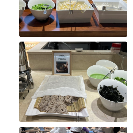
높아 꽃향기가 가득하구요. 여자들의 하우스 웨딩홀 로망
을 정확하게 실현할 수 있는 곳이랍니다 :) 층고가 높아서
맘에 들었구요. 양 사이드, 천장 통창으로 개방감이 무척
+4
좋았습니다. 천장 샹드리에도 매우 여성스러움... 진짜 포
스팅하면서 또 반해버렸네요ㅋㅋㅋ 내 홀이 제일 이뻐....
이길 수 없어... 여기는 웨딩홀과 연계된 '가람한복' 인데
요. 홀 연계로 하면 알아보는 일없이 편할 거 같았고, 가격
대도 괜찮았어요^^ 시식하러 오면서 한복까지 맞추면 되니
양가 하루만 날잡고 와도 되서 핵편안함!!! [신부대기실] 반
웨딩홀 투어 여러 군데 다녀봤는데, 결국 DMC 타워웨딩홀
한 점 두번째는 바로 넓찍한 신부대기실!!!! 홀과 같이 층고
로 계약했어요😊 제가 중요하게 봤던 건 딱 세 가지였는데
가 높구요. 넓직해서 합격. 대기실 안에 파우더룸 + 화장실
요. ​ ✔️ 홀이 예쁜지 층고가 높아서 답답한 느낌이 전혀 없
같이 있었어요. 완전 굳 ㅎㅎ​ [위치/주차] 위치는 지하철 6
었어요. 전체적으로 밝고 화사한 분위기라 사진도 예쁘게
호선, 경의중앙선, 공항철도 디지털미디어시티역과 모두
나올 것 같더라고요. 투어했던 곳 중에서는 개인적으로 홀
더 보기
연결되어 있구요 지방에서 오신 분, 기차나 KTX이용하신
이 제일 마음에 들었습니다. ​ ✔️ 교통 서울역에서 접근성이
분들도 밖으로 나가는 일없이 바로 들어오실 수 있습니다.
좋아서 지방에서 KTX 타고 오시는 하객분들도 편하게 오실
0
후기가 도움이 되었나요?
디엠씨중소기업타워 빌등으로 밖에 외관도 깔끔하고 주차
수 있을 것 같았어요. DMC역은 공항철도, 6호선, 경의중
는 1500대 수용이 가능하다합니다. [그외] 좋은점이 한 두
앙선 지하철과도 연결되어 있어 여름 예식도 무리 없을 것
가지 아니에요. 빌딩 1층에는 연주자가 있어 고급스러운
같더라고요. 주차공간도 몇백대씩 지하에 있고, 대절버스
느낌이 들구요. 지하1층 연회장 + 혼주전용 라운지 카페가
도 입구에 바로 내려주니 하객 입장에서 부담이 적겠다는