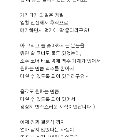
좀 더 좋은 퀄리티였던 것 같아요.
찍은 사진도 잘 나온거같아서 매우 만족합니다. 친구가 찍
점도 맘에 들었어요! 그리고 주차도 지하 5층까지 가능하고
0
후기가 도움이 되었나요?
어준 식전영상 나올때 웨딩홀 사진이에요. 펠리체홀이 밝
바로 옆 한샘 건물에도 주차 가능해서 너무 좋았어요!! 저희
은홀&큰 스크린 때문에 인기 많은거 아시죠?ㅎㅎㅎ 저희
거기다가 과일은 정말
는 친인척분들이 지방에서 오시기도하고 경기, 서울 각 지
는 맨처음에 돈주고 식전영상을 맡길까도 했지만, 서비스
엄청 신선해서 후식으로
역에서 오는 하객분들이 계셔서 편하게 방문할 수 있겠단
로 식전영상을 받아서 그대로 진행했습니다. 본식은 스크
얘기하면서 먹기에 딱 좋더라구요!
생각이 들어서 맘에 들었어요 :) 또 마지막으로 빠질 수 없
나디
린을 닫고 or 스크린을 열고 진행할수 있는데 저희는 처음
계약후기
는 뷔페! 본식 끝나고 지인들 만나거나 연락했을 때 들었던
에는 스크린을 닫고 진행하다가 맞절 순서부터 스크린을
2026-07-27
21명 읽음
아 그리고 술 좋아하시는 분들을
+ 블로그
게 식사 맛잇엇단거엿어요! 맛없으면 굳이 식사 얘기를 하
열고 진행했습니다. 마지막에 행진할때는 다시 또 스크린
위한 술 코너도 물론 있었는데,
지않을텐데 다들 맛잇어서 몇접시씩 먹었다는 말을 들으니
을 닫았어요! 이건 스크린 열렸을때 사진이에요. 약간 그리
소주 코너 바로 옆에 맥주 기계가 있어서
안심됐어요 ㅎㅎ ​ 그리고 본식 당일 정말 정신없는데 예도
스, 로마 느낌이지 않나요 ㅎㅎㅎ 이건 약간 호불호가 갈리
원하는 만큼 맥주를 뽑아서
분들 한분한분 정말 친절하게 안내해주시고 챙겨주셔서 정
던데 저는 이분위기도 좋아서 이렇게 진행했어요. 마지막
말 좋았어요! 특히 저는 미디어아트때문에 전날까지도 연
마실 수 있도록 되어 있더라구요~!
행진 후 플라워 샤워 사진입니다. 층고 높고 채광이 좋아서
+9
락드렸는 데 ㅜㅜ 더 꼼꼼하게 잘 챙겨주셧어요! ​ 헤메는
사진이 잘 나온거같아요. 예신, 예랑이 분들에게 부디 도움
히엘에서 진행했는 데 너무 맘에들었고 리모델링해서 공장
음료도 원하는 만큼
이 되었기를!
형이라고해도 촬영때와는 다르게 조용하고 북적거리지않
마실 수 있도록 되어 있어서
고 좋앗어요! 신랑은 2층 신부 3층 나눠져서 진행이돼서요!
굉장히 만족스러운 시식이었답니다:)
드레스는 로즈로사 지정이었는데 진짜 저는 지정 후회안했
어요 :) 촬영때도 너무 만족스러웟는데 본식날도 드레스 너
이제 진짜 결혼식 까지
👰🏻‍♀️Venue: dmc타워웨딩 펠리체홀 두 달동안 서울 웨딩
무 예뻤고 정말 진행때마다 좋았던게 로즈로사 헬퍼이모님
홀 열심히 찾으면서 최종 후보로 남았던 셀럽앤어셈, dmc
얼마 남지 않았다는 사실이
들이 정말정말 다 친절하시고 최선을 다해 도와주세요 ㅜ