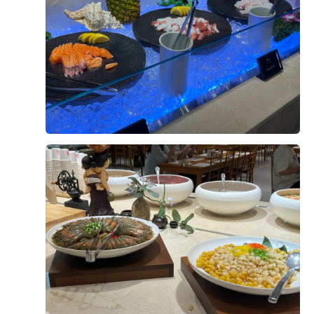
0
후기가 도움이 되었나요?
뛰어났고, 지하철 출구와 바로 연결되어 있어서 하객분들
이 길 찾기에도 정말 수월했습니다. 다만 연결된 출구가 공
항철도 쪽 출구라 역사 내부에서 조금 걸어야 하는 편,,, 그
래도 요즘 같은 여름이나 겨울에 밖에서 땡볕이나 추위를
밍또1
예식후기
겪지 않고 실내 역사로만 이동할 수 있다는 점을 생각하면
2026-07-21
31명 읽음
+ 카페
좋지 않은가용,,,?^_^ ​ 홀 분위기 및 꽃장식 어두운 홀 스타
일이라 입장이 시작되면 신부에게 시선이 딱 집중되는 느
낌이 좋았습니다. 특히 버진로드를 따라 걸어갈 때 걸음에
맞춰 위에서 샹들리에가 하나씩 내려오는 연출이 정말 예
뻤습니다. 버진로드 입구 꽃장식은 사전에 봤을 때 혹시나
+1
색감이 살짝 촌스럽지 않을까 걱정했었는데 (이전에 저도
상담 받으러 갔을 때였나 홀투어 했을 때였나 굉장히 촌스
럽다는 느낌을 받은 적 있어서,,,) 본식 당일에는 연핑크,
화이트, 그린 조합으로 아주 깔끔하게 세팅되어 있어 만족
스러웠습니다. ​ 커튼 입장 관련 주의사항 (꿀팁!) 입장은 커
튼 입장과 문 입장 중 선택할 수 있었는데, 문 위치가 정중
안녕하세요. 저는 24년 12월 21일 상암 DMC 웨딩타워 그
앙이 아니라 살짝 옆쪽이라 저는 커튼 입장을 선택했습니
랜드볼룸홀에서 예식을 마쳤습니다. 2년이 지나기 전에 후
다. 원래 제 계획은 커튼 뒤에서는 저 혼자 나오고, 버진로
다닥 후기를 써보려 합니다. 이 글에서는 웨딩홀 관련 비용