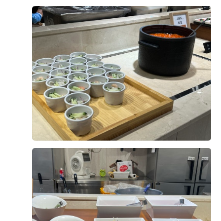
그래서 보증인원 350명을 겨우 맞췄습니다. 동생이 가방순
그날 홀딩 전화를 드렸고, 다음 날인 일요일에 바로 계약하
이를 맡아 제 지인들에게 따로 축의금 받고 챙겨준 식권만
러 갔습니다. '밝은 홀의 정석'이라는 느낌으로 마음을 완
50장이 넘었는데, 개혼이라 그런지 다행히 정산 후 돈이 부
전히 사로잡은 곳이었어서 밝은 홀 찾으시는 신부님들은
족하지 않고 남았습니다. (다행,,^^) 하객 인원이 많아 연
한번쯤 둘러보시는거 추천드립니다.
회장은 2곳으로 나누어 배정받았습니다. 인사 돌 때 연회
오늘은 서울 마포 상암 디엠씨타워웨딩 펠리체홀 상담후기
장 두 곳을 다 가야해서 조금 번거로웠고 왜 이렇게 늦게 내
와 계약하게 된 이유를 포스팅하려 합니다. 서울 마포,상암
려오냐는 말도 좀 듣긴 했는데,,^^ 그래도 2곳으로 나눠져
쪽으로 예식장을 알아보시는 분들한테 작은 도움이 되기를
서 인원수에 비해 혼잡함이 덜했고, 시간 압박이나 자리가
바라며... 시작합니다. [웨딩홀] 저는 결혼준비를 하면서
부족한 현상 없이 식사가 순조롭게 진행되었습니다. 음식
생각했던 홀은 무조건 밝은 홀!! 이였는데요. 아는 언니가
맛도 괜찮아서 하객분들의 만족도가 높았습니다. 우려했던
더 보기
디엠씨웨딩 그랜드볼룸홀에서 결혼을 해서 알던 곳이였어
본식 스냅이나 하객 동선 문제없이 전반적으로 꽤나 만족
요. 그 당시 펠리체홀은 없어서 디엠씨웨딩을 배제하고 있
0
후기가 도움이 되었나요?
던 찰나에 알아보니 25년부터 시작한 신상 베뉴가 있더라
구요! 바로 펠리체홀이였는데요~ 제가 가장 반했던 부분은
LED스크린이였어요. 다른 홀들은 빔프로젝트 마냥 스크린
이 작았는데 펠리체홀은 66인치 전면 스크린에 식이 시작
00
계약후기
되는 순간 양 옆에 신랑,신부 사진을 내내 크게 띄운채 진행
2026-07-09
37명 읽음
+ 블로그
이 되어 매우 흡족했답니다. 버진로드는 22M에요~ 키가
커서 긴 버진로드를 원했는데 딱이였죠 ㅎㅎ 생화비율이