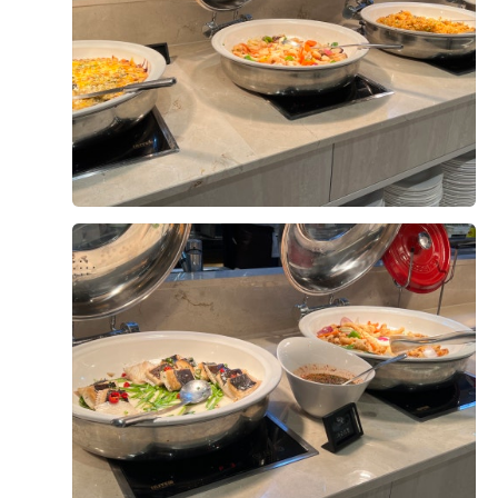
장 뷔페에서 본 적이 거의 없었는데 너무너무 맛있었어서
플라워 리뉴얼 오픈
한번 더 먹었답니닷 두두둥 제가 젤 조아하는 고기코너 등
유러피언 감성 웨딩베뉴
장 양갈비? 바로 담아줍니다​ 스테이크도 옆에 같이 준비되
어있어서 빠르게 채왔어요​ 뷔페 국룰 메뉴인 육회부터 해
DMC타워웨딩
서 핑거푸드, 키토김밥, 양갈비 줍줍완! 양갈비 마싯드라구
요^^ 더 담아왔어요^^;;;​ 해산물들도 너무 맛있었어요 전
복 실한거 보이시져~~??​ 오른쪽 위에는 표고강정인데 이
연락처
것도 아주 맛도리였답니다 그외 다양한 코너들이 있는데
제가 다 찍어오진 못했네요 ㅠㅠ 그래도 부모님께서도 너
TEL
1899-1221
무 맛있다고 하셨구! 저도 하객으로 가본적이 없어 음식 조
금 걱정했었는데 너무너무 맛있었어서 대만족하고 갑니다 ​
FAX
02-3151-0350
제 식에 오시는 하객분들께서도 만족하고 가셨으면,,,하며
상담시간
10:00 ~ 19:00
리뷰 마쳐봅니다💖💖
위치
서울특별시 마포구 성암로 189
중소기업DMC타워 2층