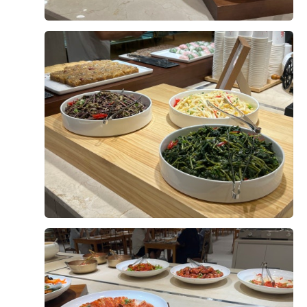
드가 시작되는 지점에서 기다리던 아빠 손을 잡고 입장하
과 전체적인 본식 진행 후기를 이야기 해볼게요!​ 웨딩홀 도
는 동선이었는데요. 본식 당일 "입장 준비할게요!" 해서 커
착 및 대기 메이크업을 마친 뒤 당시에 자차가 없어서 카카
더 보기
튼 뒤로 들어가 보니 아빠가 이미 들어와 계셔서 살짝 당황
오 벤티를 예약해 이동했습니다. 웨딩홀 측에서 도착 10분
했습니다ㅋㅋㅠㅠㅠㅠ 이미 들어와 계신 아빠한테 나가라
전에 연락을 달라고 하셔서 미리 전화드렸더니, 도착 시간
0
후기가 도움이 되었나요?
고 할 수는 없어서 결국 커튼 뒤에서부터 아빠와 같이 입장
에 맞춰 직원분들이 나와 계셨습니다. 헬퍼 이모님 짐도 직
했습니다. 혹시 저처럼 입장에 디테일한 연출 구상이 있으
접 옮겨주셔서 편하게 들어갈 수 있었습니다. 무슨 카트 같
신 분들은 사전에 웨딩홀 측과 동선을 세심하게 확인해 두
은거를 끌고 오시드라구요,,,?? 저희 개인 짐이나 액자 등
시는 것을 추천합니다!!! ​ 음향, 진행 음악이 나오는 타이밍
은 전날 미리 사물함에 보관해 두어 당일 짐은 많지 않아서
마구고밤
이나 기타 식 진행은 큰 차질 없이 원활하게 이어졌습니다.
계약후기
저희는 그냥 졸졸 따라 들어갔습니다~~ 12시 10분 예식이
원판 사진을 찍을 때 하객 수가 많아 작가님과 도우미분들
2026-07-19
20명 읽음
+ 카페
었는데 10시쯤 여유 있게 도착하여 예비 신부대기실로 먼
께서 인원 통제하시기 조금 힘드셨을 텐데 끝까지 차분하
저 안내받았습니다. 웨딩홀 연계 필수였던 본식 스냅 작가
게 잘 진행해 주셨습니다. 중간에 다 같이 사진찍는 그런것
님을 비롯해 서브스냅, DVD, 아이폰스냅 작가님들 모두 일
도 해보고 싶어서 했는데 만족스러웠어요,,,^^ ​ 제일 중요
찍 오셔서 미리 인사를 나누었고, 예비 대기실에서부터 촬
한 뷔페 역시 음식 맛이 좋아 하객분들 반응도 좋았습니다
영을 진행했습니다. 미리 설정샷이나 그런건 예비신부대기
~~ 전체적으로 큰 문제없이 만족스럽게 마친 본식 당일 후
+4
실에서 찍고, 신부 대기실에서는 친구들이랑 찍고 싶다고
기였습니다!
말해둬서 여기서 사진 많이 찍고 그 외에서는 설정샷 안찍
었어요. 인원이 많아서 원판 사진도 친구들을 나눠서 찍었
는데, 시간이 지연되어서 원판 사진 찍을 시간이 없을까봐
신부대기실에서 직계가족 원판도 미리 찍었습니다. (식 끝